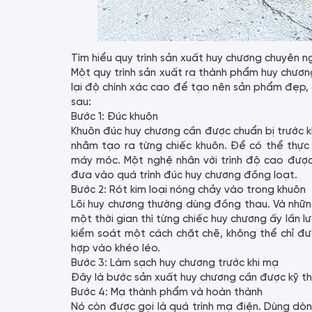
Tìm hiểu quy trình sản xuất huy chương chuyên n
Một quy trình sản xuất ra thành phẩm huy chươn
lại độ chính xác cao để tạo nên sản phẩm đẹp, 
sau:
Bước 1: Đúc khuôn
Khuôn đúc huy chương cần được chuẩn bị trước k
nhằm tạo ra từng chiếc khuôn. Để có thể thực 
máy móc. Một nghệ nhân với trình độ cao được b
đưa vào quá trình đúc huy chương đồng loạt.
Bước 2: Rót kim loại nóng chảy vào trong khuôn
Lõi huy chương thường dùng đồng thau. Và những
một thời gian thì từng chiếc huy chương ấy lần l
kiểm soát một cách chặt chẽ, không thể chỉ đ
hợp vào khéo léo.
Bước 3: Làm sạch huy chương trước khi mạ
Đây là bước sản xuất huy chương cần được kỹ t
Bước 4: Mạ thành phẩm và hoàn thành
Nó còn được gọi là quá trình mạ điện. Dùng dòn