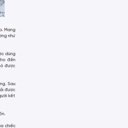
ệp. Mang
ương như
ược dùng
 cho đến
 nó được
êng. Sau
hải được
ười kết
ốn.
ủa chiếc