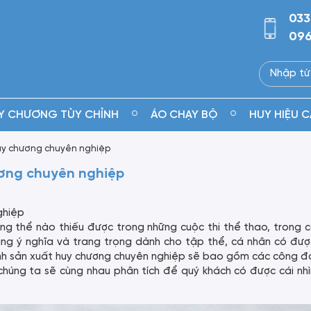
033
096
Y CHƯƠNG TÙY CHỈNH
ÁO CHẠY BỘ
HUY HIỆU C
huy chương chuyên nghiệp
ương chuyên nghiệp
ghiệp
ẳng thể nào thiếu được trong những cuộc thi thể thao, trong c
cùng ý nghĩa và trang trọng dành cho tập thể, cá nhân có đư
rình sản xuất huy chương chuyên nghiệp sẽ bao gồm các công 
chúng ta sẽ cùng nhau phân tích để quý khách có được cái nh