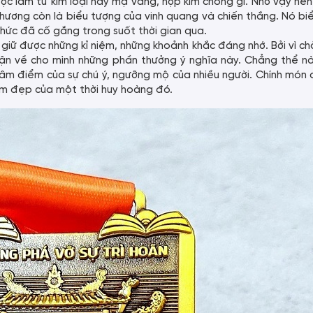
ợc làm từ kim loại hay mạ vàng, hợp kim chống gỉ. Nhờ vậy nên
 chương còn là biểu tượng của vinh quang và chiến thắng. Nó bi
hức đã cố gắng trong suốt thời gian qua.
 giữ được những kỉ niệm, những khoảnh khắc đáng nhớ. Bởi vì c
hận về cho mình những phần thưởng ý nghĩa này. Chẳng thể n
tâm điểm của sự chú ý, ngưỡng mộ của nhiều người. Chính món
niệm đẹp của một thời huy hoàng đó.