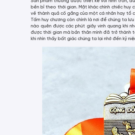
Sản phẩm thường được thiết kế với hình tròn, đư
bền bỉ theo thời gian. Mặt khác chính chiếc huy
về thành quả cố gắng của một cá nhân hay tổ c
Tấm huy chương còn chính là nơi để chúng ta lưu
nào quên được các phút giây vinh quang khi n
được thời gian mà bản thân mình đã trở thành 
khi nhìn thấy bất giác chúng ta lại nhớ đến kỷ 