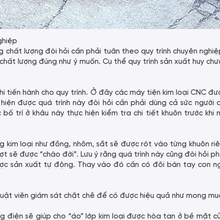
ghiệp
g chất lượng đòi hỏi cần phải tuân theo quy trình chuyên nghi
chất lượng đúng như ý muốn. Cụ thể quy trình sản xuất huy ch
hi tiến hành cho quy trình. Ở đây các máy tiện kim loại CNC đ
hiện được quá trình này đòi hỏi cần phải dùng cả sức người
ố trí ở khâu này thực hiện kiểm tra chi tiết khuôn trước khi
 kim loại như đồng, nhôm, sắt sẽ được rót vào từng khuôn ri
ượt sẽ được “chào đời”. Lưu ý rằng quá trình này cũng đòi hỏi p
ược sản xuất tự động. Thay vào đó cần có đôi bàn tay con ng
huật viên giám sát chặt chẽ để có được hiệu quả như mong mu
g điện sẽ giúp cho “áo” lớp kim loại được hòa tan ở bề mặt c