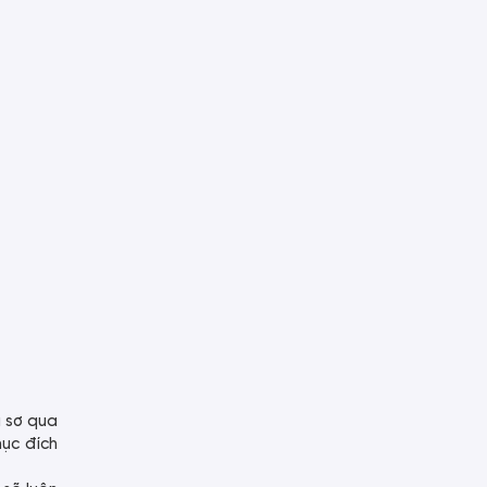
u sơ qua
ục đích