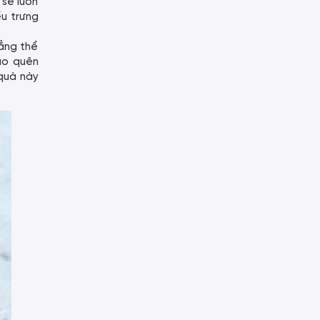
 sẽ luôn
ểu trưng
hẳng thể
ào quên
 quà này