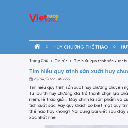
HUY CHƯƠNG THỂ THAO
HU
Trang Chủ
Tin tức
Tìm hiểu quy trình sản xuất 
Tìm hiểu quy trình sản xuất huy ch
23/04/2022
-
1999
Tìm hiểu quy trình sản xuất huy chương chuyên n
Từ lâu thì huy chương đã trở thành chọn lựa ch
niệm, lễ trao giải… Đây chính là sản phẩm vô 
tích xuất sắc. Vậy quý khách có biết một quy t
thế nào hay không? Nội dung bài viết sau đây 
xác nhất nhé.