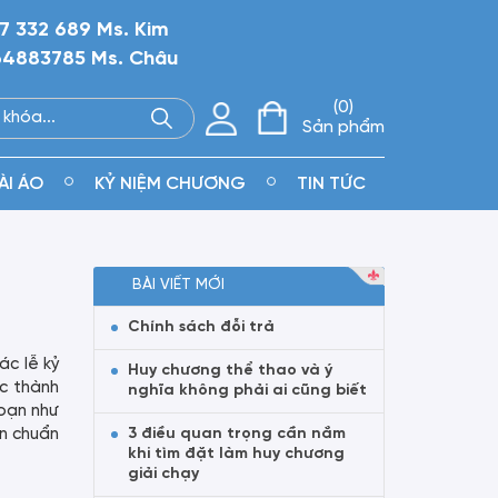
7 332 689 Ms. Kim
4883785 Ms. Châu
0
Sản phẩm
ÀI ÁO
KỶ NIỆM CHƯƠNG
TIN TỨC
BÀI VIẾT MỚI
Chính sách đỗi trả
ác lễ kỷ
Huy chương thể thao và ý
ợc thành
nghĩa không phải ai cũng biết
đoạn như
ìn chuẩn
3 điều quan trọng cần nắm
khi tìm đặt làm huy chương
giải chạy