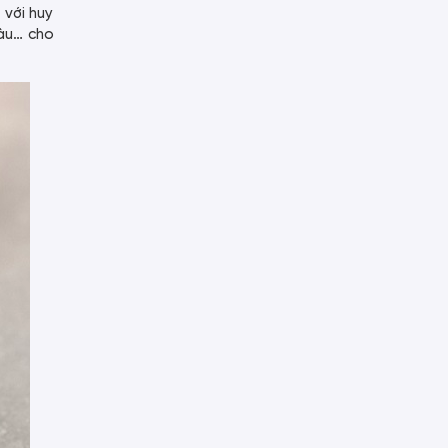
 với huy
àu… cho