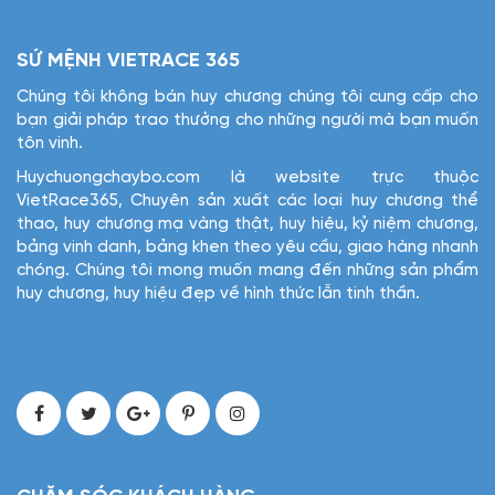
SỨ MỆNH VIETRACE 365
Chúng tôi không bán huy chương chúng tôi cung cấp cho
bạn giải pháp trao thưởng cho những người mà bạn muốn
tôn vinh.
Huychuongchaybo.com là website trực thuộc
VietRace365, Chuyên sản xuất các loại huy chương thể
thao, huy chương mạ vàng thật, huy hiệu, kỷ niệm chương,
bảng vinh danh, bảng khen theo yêu cầu, giao hàng nhanh
chóng. Chúng tôi mong muốn mang đến những sản phẩm
huy chương, huy hiệu đẹp về hình thức lẫn tinh thần.