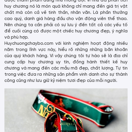
được thành phẩm đúng như mong đợi. Vì như đã phân tích
huy chương nó là món quà không chỉ mang đến giá trị vật
chất mà còn cả về tinh thần, nhân văn. Là phần thưởng
cao quý, danh giá hàng đầu cho vận động viên thể thao.
Nên chúng ta cần phải có sự lưu ý đến tất cả các yếu tố
để cuối cùng có được một chiếc huy chương đẹp, ý nghĩa
và phù hợp.
Huychuongchaybo.com với kinh nghiệm hoạt động nhiều
năm trong lĩnh vực này, hiểu rõ những những băn khoăn
của quý khách hàng. Vì vậy chúng tôi tự hào sẽ là địa chỉ
cung cấp huy chương uy tín, đồng hành thiết kế huy
chương và mang đến các mẫu mã đẹp, chất lượng. Tự tin
trong việc đưa ra những sản phẩm vinh danh cho sự thành
công cũng như lưu giữ kỷ niệm tươi đẹp của mỗi người.