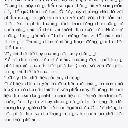
Chúng ta hãy cùng điểm sơ qua thông tin về sản phẩm
này để quý khách rõ hơn. Ở đây huy chương chính là vật
phẩm mang lại giá trị cao cả về mặt vật chất lẫn tinh
thần. Nó là phần thưởng dành trao tặng cho những cá
nhân cũng như tổ chức với thành tích xuất sắc. Hoặc có
những đóng gói nổi bật cho những đơn vị, tổ chức mình
tham gia. Thường chính là những hoạt động, giải thi đấu
thể thao.
Vậy khi thiết kế huy chương cần lưu ý những gì
Để có được một sản phẩm huy chương đẹp, chất lượng,
phù hợp với nhu cầu cần phải lưu ý một số vấn đề quan
trọng khi thiết kế như sau:
1. Chú ý đến chất liệu của huy chương
Chất liệu chính là yếu tố đầu tiên mà chúng ta cần phải
lưu ý khi có nhu cầu thiết kế sản phẩm này. Thường thì chất
liệu được sử dụng chính là chất liệu có bề mặt kim loại bền
chắc, đẹp. Lý do vì huy chương có giá trị sử dụng lâu dài,
mang lại ý nghĩa đặc biệt cho người nhận. Do đó chúng ta
cần phải thực sự chú trọng trong việc chọn lựa chất liệu
cho thật phù hợp.