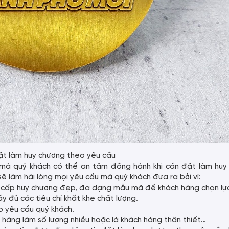
ặt làm huy chương theo yêu cầu
ỉ mà quý khách có thể an tâm đồng hành khi cần đặt làm huy
sẽ làm hài lòng mọi yêu cầu mà quý khách đưa ra bởi vì:
ung cấp huy chương đẹp, đa dạng mẫu mã để khách hàng chọn lự
đủ các tiêu chí khắt khe chất lượng.
o yêu cầu quý khách.
h hàng làm số lượng nhiều hoặc là khách hàng thân thiết…