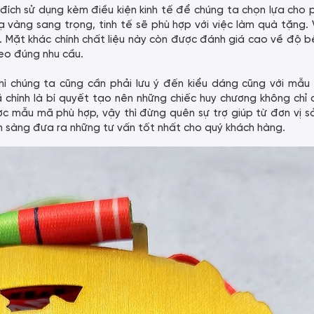
 đích sử dụng kèm điều kiện kinh tế để chúng ta chọn lựa cho 
 vàng sang trọng, tinh tế sẽ phù hợp với việc làm quà tặng.
ị. Mặt khác chính chất liệu này còn được đánh giá cao về độ 
eo đúng nhu cầu.
ì chúng ta cũng cần phải lưu ý đến kiểu dáng cũng với mẫu
ã chính là bí quyết tạo nên những chiếc huy chương không ch
c mẫu mã phù hợp, vậy thì đừng quên sự trợ giúp từ đơn vị s
ẵn sàng đưa ra những tư vấn tốt nhất cho quý khách hàng.