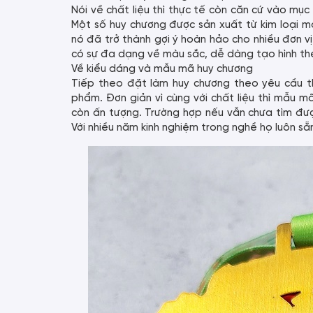
Nói về chất liệu thì thực tế còn căn cứ vào mục
Một số huy chương được sản xuất từ kim loại mạ
nó đã trở thành gợi ý hoàn hảo cho nhiều đơn v
có sự đa dạng về màu sắc, dễ dàng tạo hình th
Về kiểu dáng và mẫu mã huy chương
Tiếp theo đặt làm huy chương theo yêu cầu th
phẩm. Đơn giản vì cùng với chất liệu thì mẫu m
còn ấn tượng. Trường hợp nếu vẫn chưa tìm đượ
Với nhiều năm kinh nghiệm trong nghề họ luôn s