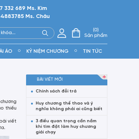
7 332 689 Ms. Kim
4883785 Ms. Châu
0
Sản phẩm
ÀI ÁO
KỶ NIỆM CHƯƠNG
TIN TỨC
BÀI VIẾT MỚI
Chính sách đỗi trả
y chương
Huy chương thể thao và ý
o thiếu
nghĩa không phải ai cũng biết
bài viết
3 điều quan trọng cần nắm
khi tìm đặt làm huy chương
ữa.
giải chạy