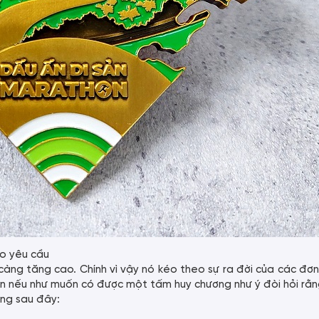
eo yêu cầu
ng tăng cao. Chính vì vậy nó kéo theo sự ra đời của các đơn
ên nếu như muốn có được một tấm huy chương như ý đòi hỏi rằ
ọng sau đây: