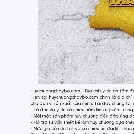
Huychuongchaybo.com - Địa chỉ uy tín an tâm đ
Hiện tại huychuongchaybo.com chính là địa ch
cho đơn vị sản xuất của mình. Tại đây chúng tôi 
- Là đơn vị uy tín có nhiều năm kinh nghiệm, c
- Mỗi một sản phẩm huy chương đều đáp ứng đầy 
- Hỗ trợ tư vấn thiết kế làm huy chương dựa the
- Mức giá cả cực tốt và có nhiều ưu đãi khi khác