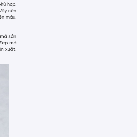
phù hợp.
 Vậy nên
bền màu,
 mã sản
ỉ đẹp mà
ản xuất.