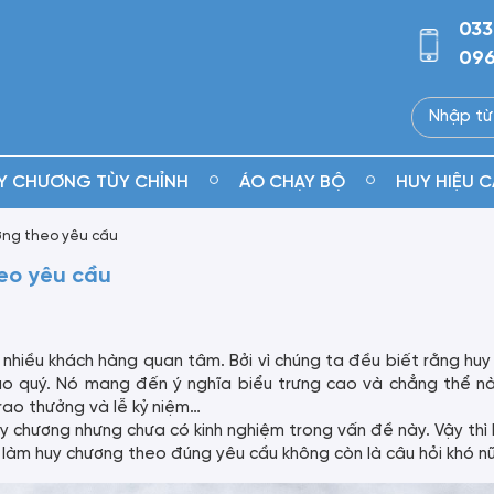
033
096
Y CHƯƠNG TÙY CHỈNH
ÁO CHẠY BỘ
HUY HIỆU C
ơng theo yêu cầu
eo yêu cầu
nhiều khách hàng quan tâm. Bởi vì chúng ta đều biết rằng hu
ao quý. Nó mang đến ý nghĩa biểu trưng cao và chẳng thể nà
trao thưởng và lễ kỷ niệm…
 chương nhưng chưa có kinh nghiệm trong vấn đề này. Vậy thì 
 làm huy chương theo đúng yêu cầu không còn là câu hỏi khó n