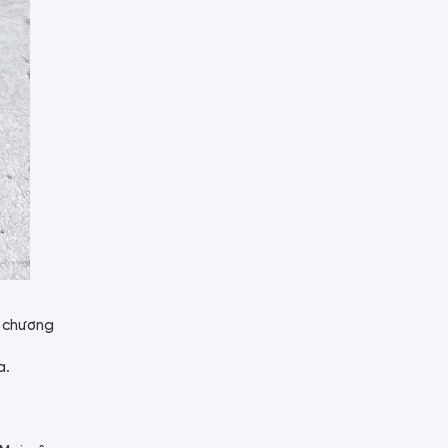
 chương
a.