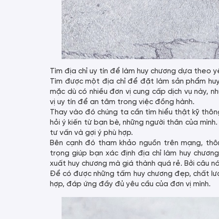
Tìm địa chỉ uy tín để làm huy chương dựa theo y
Tìm được một địa chỉ để đặt làm sản phẩm huy
mặc dù có nhiều đơn vị cung cấp dịch vụ này, 
vị uy tín để an tâm trong việc đồng hành.
Thay vào đó chúng ta cần tìm hiểu thật kỹ thông
hỏi ý kiến từ bạn bè, những người thân của mình
tư vấn và gợi ý phù hợp.
Bên cạnh đó tham khảo nguồn trên mạng, thông
trọng giúp bạn xác định địa chỉ làm huy chương
xuất huy chương mà giá thành quá rẻ. Bởi câu nó
Để có được những tấm huy chương đẹp, chất lượn
hợp, đáp ứng đầy đủ yêu cầu của đơn vị mình.