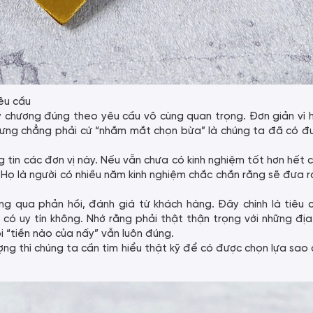
êu cầu
 chương đúng theo yêu cầu vô cùng quan trọng. Đơn giản vì h
nhưng chẳng phải cứ “nhắm mắt chọn bừa” là chúng ta đã có 
 tin các đơn vị này. Nếu vẫn chưa có kinh nghiệm tốt hơn hết 
. Họ là người có nhiều năm kinh nghiệm chắc chắn rằng sẽ đưa 
 qua phản hồi, đánh giá từ khách hàng. Đây chính là tiêu c
 có uy tín không. Nhớ rằng phải thật thận trọng với những địa
i “tiền nào của nấy” vẫn luôn đúng.
g thì chúng ta cần tìm hiểu thật kỹ để có được chọn lựa sao