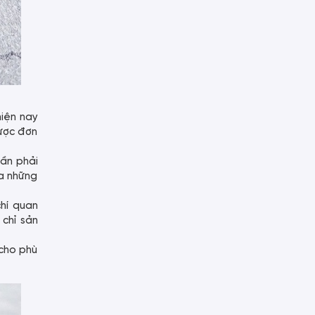
iện nay
được đơn
cần phải
ra những
hí quan
 chỉ sản
 cho phù