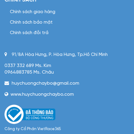
CHÍNH SÁCH
Chính sách giao hàng
Chính sách bảo mật
Chính sách đỗi trả
91/8A Hòa Hưng, P. Hòa Hưng, Tp.Hồ Chí Minh
0337 332 689 Ms. Kim
0964883785 Ms. Châu
huychuongchaybo@gmail.com
www.huychuongchaybo.com
Công ty Cổ Phần VietRace365