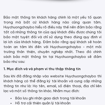
Bảo mật thông tin khách hàng chính là một yếu tố quan
trọng mà bất cứ khách hàng nào cũng quan tâm.
Huychuongchaybo hiểu rõ điều này thế nên đảm bảo rằng
tất cả những thông tin của quý khách đều được chúng tôi
bảo mật tuyệt đối và chỉ sử dụng theo đúng quy định vì
lợi ích của khách hàng. Đảm bảo rằng quý khách sẽ hoàn
toàn an tâm khi đến với Huychuongchaybo - một môi
trường thân thiện, chuyên nghiệp nhất. Theo đó chính
sách bảo mật thông tin tại Huychuongchaybo sẽ đảm
bảo như sau:
1. Mục đích và và phạm vi thu thập thông tin
Sau khi đã đăng nhập vào website Huychuongchaybo thì
khách hàng có thể đăng ký tài khoản và cung cấp những
thông tin như là: Họ tên, email, số điện thoại, địa chỉ liên
lạc và một số thông tin khác. Nhằm mục đích:
Bảo lưu ghi nhận giao dịch trong tài khoản
Hỗ trợ cải thiện quản lý tài khoản