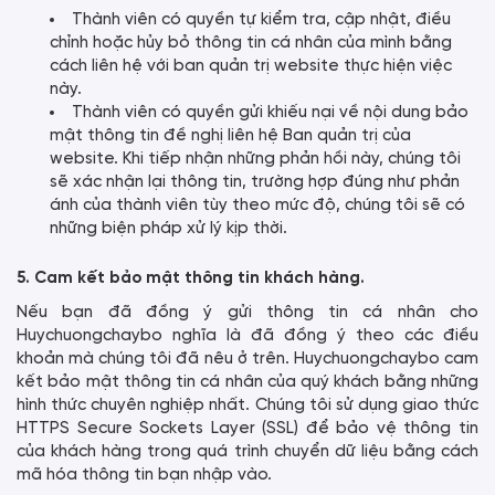
Thành viên có quyền tự kiểm tra, cập nhật, điều
chỉnh hoặc hủy bỏ thông tin cá nhân của mình bằng
cách liên hệ với ban quản trị website thực hiện việc
này.
Thành viên có quyền gửi khiếu nại về nội dung bảo
mật thông tin đề nghị liên hệ Ban quản trị của
website. Khi tiếp nhận những phản hồi này, chúng tôi
sẽ xác nhận lại thông tin, trường hợp đúng như phản
ánh của thành viên tùy theo mức độ, chúng tôi sẽ có
những biện pháp xử lý kịp thời.
5. Cam kết bảo mật thông tin khách hàng.
Nếu bạn đã đồng ý gửi thông tin cá nhân cho
Huychuongchaybo nghĩa là đã đồng ý theo các điều
khoản mà chúng tôi đã nêu ở trên. Huychuongchaybo cam
kết bảo mật thông tin cá nhân của quý khách bằng những
hình thức chuyên nghiệp nhất. Chúng tôi sử dụng giao thức
HTTPS Secure Sockets Layer (SSL) để bảo vệ thông tin
của khách hàng trong quá trình chuyển dữ liệu bằng cách
mã hóa thông tin bạn nhập vào.