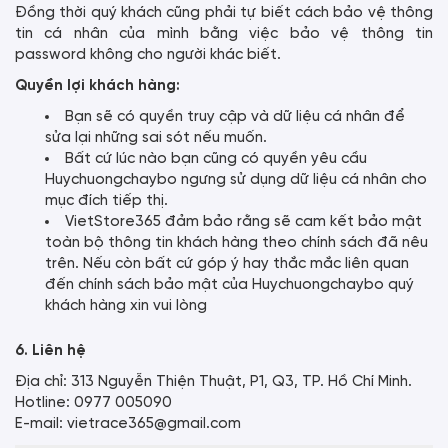
Đồng thời quý khách cũng phải tự biết cách bảo vệ thông
tin cá nhân của mình bằng việc bảo vệ thông tin
password không cho người khác biết.
Quyền lợi khách hàng:
Bạn sẽ có quyền truy cập và dữ liệu cá nhân để
sửa lại những sai sót nếu muốn.
Bất cứ lúc nào bạn cũng có quyền yêu cầu
Huychuongchaybo ngưng sử dụng dữ liệu cá nhân cho
mục đích tiếp thị.
VietStore365 đảm bảo rằng sẽ cam kết bảo mật
toàn bộ thông tin khách hàng theo chính sách đã nêu
trên. Nếu còn bất cứ góp ý hay thắc mắc liên quan
đến chính sách bảo mật của Huychuongchaybo quý
khách hàng xin vui lòng
6. Liên hệ
Địa chỉ: 313 Nguyễn Thiện Thuật, P1, Q3, TP. Hồ Chí Minh.
Hotline: 0977 005090
E-mail: vietrace365@gmail.com