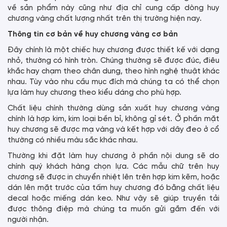
về sản phẩm này cũng như địa chỉ cung cấp dòng huy
chương vàng chất lượng nhất trên thị trường hiện nay.
Thông tin cơ bản về huy chương vàng cơ bản
Đây chính là một chiếc huy chương được thiết kế với dạng
nhỏ, thường có hình tròn. Chúng thường sẽ được đúc, điêu
khắc hay chạm theo chân dung, theo hình nghệ thuật khác
nhau. Tùy vào nhu cầu mục đích mà chúng ta có thể chọn
lựa làm huy chương theo kiểu dáng cho phù hợp.
Chất liệu chính thường dùng sản xuất huy chương vàng
chính là hợp kim, kim loại bền bỉ, không gỉ sét. Ở phần mặt
huy chương sẽ được mạ vàng và kết hợp với dây đeo ở cổ
thường có nhiều màu sắc khác nhau.
Thường khi đặt làm huy chương ở phần nội dung sẽ do
chính quý khách hàng chọn lựa. Các mẫu chữ trên huy
chương sẽ được in chuyển nhiệt lên trên hợp kim kẽm, hoặc
dán lên mặt trước của tấm huy chương đó bằng chất liệu
decal hoặc miếng dán keo. Như vậy sẽ giúp truyền tải
được thông điệp mà chúng ta muốn gửi gắm đến với
người nhận.