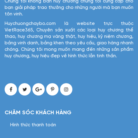
Chúng tôi không bán huy chương chúng tôi cung cấp cho
bạn giải pháp trao thưởng cho những người mà bạn muốn
tôn vinh.
Huychuongchaybo.com là website trực thuộc
VietRace365, Chuyên sản xuất các loại huy chương thể
thao, huy chương mạ vàng thật, huy hiệu, kỷ niệm chương,
bảng vinh danh, bảng khen theo yêu cầu, giao hàng nhanh
chóng. Chúng tôi mong muốn mang đến những sản phẩm
huy chương, huy hiệu đẹp về hình thức lẫn tinh thần.
CHĂM SÓC KHÁCH HÀNG
Hình thức thanh toán