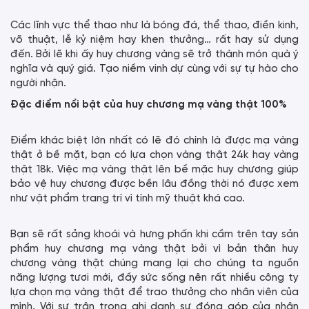
Các lĩnh vực thể thao như là bóng đá, thể thao, điền kinh,
võ thuật, lễ kỷ niệm hay khen thưởng… rất hay sử dụng
đến. Bởi lẽ khi ấy huy chương vàng sẽ trở thành món quà ý
nghĩa và quý giá. Tạo niềm vinh dự cùng với sự tự hào cho
người nhận.
Đặc điểm nổi bật của huy chương mạ vàng thật 100%
Điểm khác biệt lớn nhất có lẽ đó chính là được mạ vàng
thật ở bề mặt, bạn có lựa chọn vàng thật 24k hay vàng
thật 18k. Việc mạ vàng thật lên bề mặc huy chương giúp
bảo vệ huy chương được bền lâu đồng thời nó được xem
như vật phẩm trang trí vì tính mỹ thuật khá cao.
Bạn sẽ rất sảng khoái và hưng phấn khi cầm trên tay sản
phẩm huy chương mạ vàng thật bởi vì bản thân huy
chương vàng thật chúng mang lại cho chúng ta nguồn
năng lượng tươi mới, đầy sức sống nên rất nhiều công ty
lựa chọn mạ vàng thật để trao thưởng cho nhân viên của
mình. Với sự trân trọng ghi danh sự đóng góp của nhân