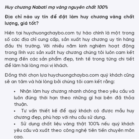
Huy chương Nabati mạ vàng nguyên chất 100%
Địa chỉ nào uy tín để đặt làm huy chương vàng chất
lượng, giá tốt?
Hiện tại huychuongchaybo.com tự hào chính là một trong
số các địa chỉ cung cấp, sản xuất huy chương uy tín hàng
đầu thị trường. Với nhiều năm kinh nghiệm hoạt động
trong lĩnh vực sản xuất huy chương chúng tôi luôn cam kết
mang đến các sản phẩm đẹp, tinh tế trong từng chi tiết
để làm hài lòng mọi vị khách.
Đồng thời chọn lựa huychuongchaybo.com quý khách cũng
sẽ an tâm và hài lòng bởi chúng tôi cam kết rằng:
Nhận làm huy chương nhanh chóng theo yêu cầu và
luôn đúng thời hạn theo những gì hai bên đã thỏa
thuận.
Tư vấn thiết kế để quý khách có được mẫu huy
chương đẹp, phù hợp với nhu cầu sử dụng.
Sử dụng chất liệu vàng thật 100% nếu quý khách
yêu cầu và xuất theo công nghệ tiên tiến chuyên môn
cao.