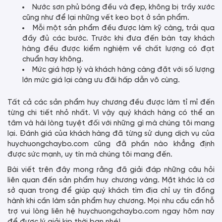
Nước sơn phủ bóng đều và đẹp, không bị trầy xước
cũng như để lại những vết keo bọt ở sản phẩm.
Mỗi một sản phẩm đều được làm kỹ càng, trải qua
đầy đủ các bước. Trước khi đưa đến bàn tay khách
hàng đều được kiểm nghiệm về chất lượng có đạt
chuẩn hay không.
Mức giá hợp lý và khách hàng càng đặt với số lượng
lớn mức giá lại càng ưu đãi hấp dẫn vô cùng.
Tất cả các sản phẩm huy chương đều được làm tỉ mỉ đến
từng chi tiết nhỏ nhất. Vì vậy quý khách hàng có thể an
tâm và hài lòng tuyệt đối với những gì mà chúng tôi mang
lại. Đánh giá của khách hàng đã từng sử dụng dịch vụ của
huychuongchaybo.com cũng đã phần nào khẳng định
được sức mạnh, uy tín mà chúng tôi mang đến.
Bài viết trên đây mong rằng đã giải đáp những câu hỏi
liên quan đến sản phẩm huy chương vàng. Mặt khác là cơ
sở quan trọng để giúp quý khách tìm địa chỉ uy tín đồng
hành khi cần làm sản phẩm huy chương. Mọi nhu cầu cần hỗ
trợ vui lòng liên hệ huychuongchaybo.com ngay hôm nay
để được lý giải kịp thời bạn nhé!