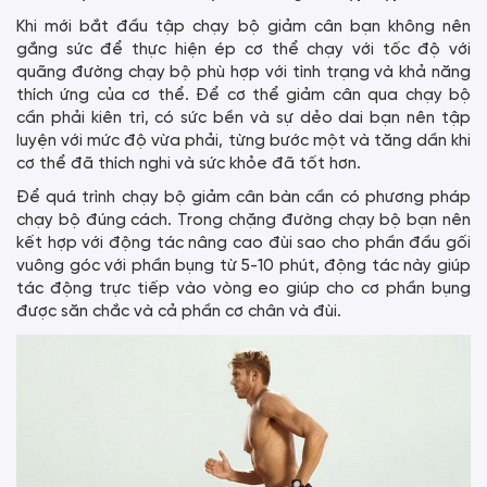
Khi mới bắt đầu tập chạy bộ giảm cân bạn không nên
gắng sức để thực hiện ép cơ thể chạy với tốc độ với
quãng đường chạy bộ phù hợp với tình trạng và khả năng
thích ứng của cơ thể. Để cơ thể giảm cân qua chạy bộ
cần phải kiên trì, có sức bền và sự dẻo dai bạn nên tập
luyện với mức độ vừa phải, từng bước một và tăng dần khi
cơ thể đã thích nghi và sức khỏe đã tốt hơn.
Để quá trình chạy bộ giảm cân bàn cần có phương pháp
chạy bộ đúng cách. Trong chặng đường chạy bộ bạn nên
kết hợp với động tác nâng cao đùi sao cho phần đầu gối
vuông góc với phần bụng từ 5-10 phút, động tác này giúp
tác động trực tiếp vào vòng eo giúp cho cơ phần bụng
được săn chắc và cả phần cơ chân và đùi.