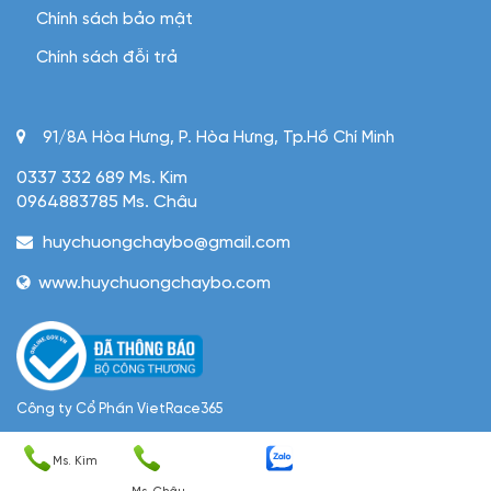
Chính sách bảo mật
Chính sách đỗi trả
91/8A Hòa Hưng, P. Hòa Hưng, Tp.Hồ Chí Minh
0337 332 689 Ms. Kim
0964883785 Ms. Châu
huychuongchaybo@gmail.com
www.huychuongchaybo.com
Công ty Cổ Phần VietRace365
Giấy phép/MST: 0305952229 do Sở KHDTHCM cấp ngày
Ms. Kim
29/08/2008