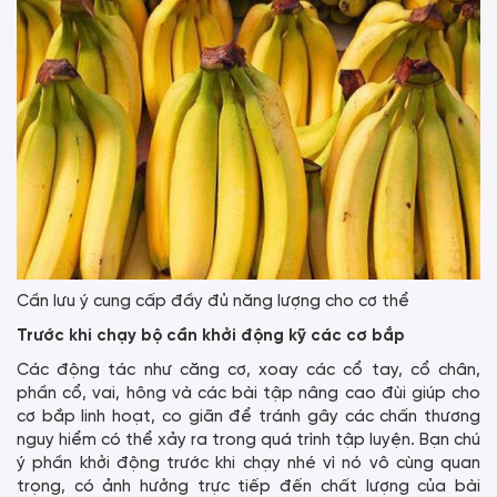
Cần lưu ý cung cấp đầy đủ năng lượng cho cơ thể
Trước khi chạy bộ cần khởi động kỹ các cơ bắp
Các động tác như căng cơ, xoay các cổ tay, cổ chân,
phần cổ, vai, hông và các bài tập nâng cao đùi giúp cho
cơ bắp linh hoạt, co giãn để tránh gây các chấn thương
nguy hiểm có thể xảy ra trong quá trình tập luyện. Bạn chú
ý phần khởi động trước khi chạy nhé vì nó vô cùng quan
trọng, có ảnh hưởng trực tiếp đến chất lượng của bài