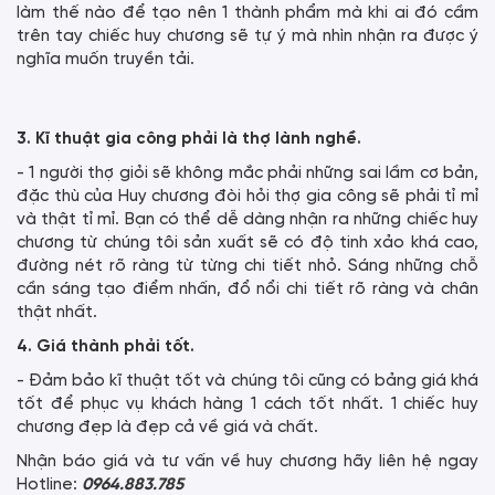
làm thế nào để tạo nên 1 thành phẩm mà khi ai đó cầm
trên tay chiếc huy chương sẽ tự ý mà nhìn nhận ra được ý
nghĩa muốn truyền tải.
3. Kĩ thuật gia công phải là thợ lành nghề.
- 1 người thợ giỏi sẽ không mắc phải những sai lầm cơ bản,
đặc thù của Huy chương đòi hỏi thợ gia công sẽ phải tỉ mỉ
và thật tỉ mỉ. Bạn có thể dễ dàng nhận ra những chiếc huy
chương từ chúng tôi sản xuất sẽ có độ tinh xảo khá cao,
đường nét rõ ràng từ từng chi tiết nhỏ. Sáng những chỗ
cần sáng tạo điểm nhấn, đổ nổi chi tiết rõ ràng và chân
thật nhất.
4. Giá thành phải tốt.
- Đảm bảo kĩ thuật tốt và chúng tôi cũng có bảng giá khá
tốt để phục vụ khách hàng 1 cách tốt nhất. 1 chiếc huy
chương đẹp là đẹp cả về giá và chất.
Nhận báo giá và tư vấn về huy chương hãy liên hệ ngay
Hotline:
0964.883.785