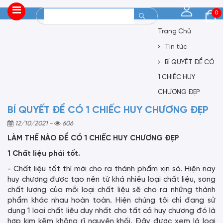
0
Trang Chủ
Tin tức
BÍ QUYẾT ĐỂ CÓ
1 CHIẾC HUY
CHƯƠNG ĐẸP
BÍ QUYẾT ĐỂ CÓ 1 CHIẾC HUY CHƯƠNG ĐẸP
12/10/2021
-
606
LÀM THẾ NÀO ĐỂ CÓ 1 CHIẾC HUY CHƯƠNG ĐẸP
1 Chất liệu phải tốt.
- Chất liệu tốt thì mới cho ra thành phẩm xịn sò. Hiện nay
huy chương được tạo nên từ khá nhiều loại chất liệu, song
chất lượng của mỗi loại chất liệu sẽ cho ra những thành
phẩm khác nhau hoàn toàn. Hiện chúng tôi chỉ đang sử
dụng 1 loại chất liệu duy nhất cho tất cả huy chương đó là
hợp kim kẽm không rĩ nguyên khối. Đây được xem là loại