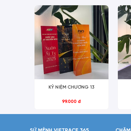
‹
KỶ NIỆM CHƯƠNG 13
99.000 đ
SỨ MỆNH VIETRACE 365
CHĂM