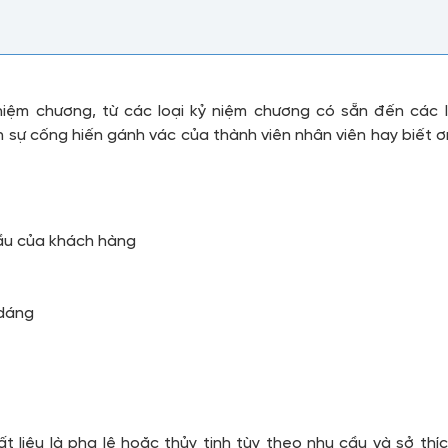
iệm chương, từ các loại kỷ niệm chương có sẵn đến các l
sự cống hiến gánh vác của thành viên nhân viên hay biết ơn
ầu của khách hàng
 dáng
liệu là pha lê hoặc thủy tinh tùy theo nhu cầu và sở thíc