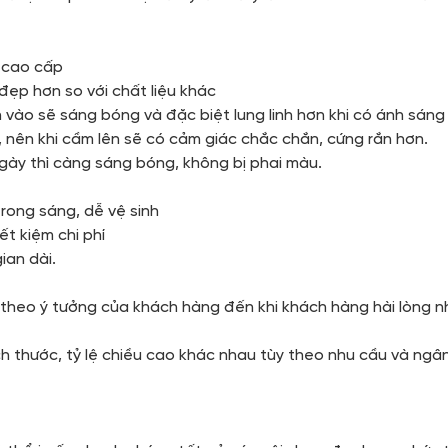
à cao cấp
 đẹp hơn so với chất liệu khác
n vào sẽ sáng bóng và đặc biệt lung linh hơn khi có ánh sáng
c, nên khi cầm lên sẽ có cảm giác chắc chắn, cứng rắn hơn.
ngày thì càng sáng bóng, không bị phai màu.
trong sáng, dễ vệ sinh
iết kiệm chi phí
ian dài.
m theo ý tưởng của khách hàng đến khi khách hàng hài lòng n
ch thước, tỷ lệ chiều cao khác nhau tùy theo nhu cầu và ng