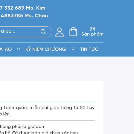
7 332 689 Ms. Kim
4883785 Ms. Châu
0
Sản phẩm
ÀI ÁO
KỶ NIỆM CHƯƠNG
TIN TỨC
g toàn quốc, miễn phí giao hàng từ 50 huy
ở lên.
không phải là giá bán
liên hệ để được báo giá chính xác hơn