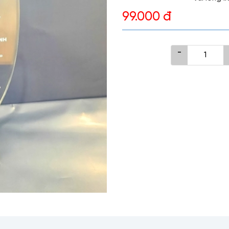
99.000 đ
-