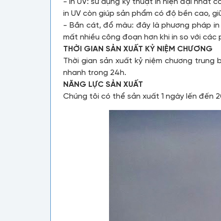
- In UV: sử dụng kỹ thuật in hiện đại nhất
in UV còn giúp sản phẩm có độ bền cao, gi
- Bắn cát, đổ màu: đây là phương pháp in
mất nhiều công đoạn hơn khi in so với các 
THỜI GIAN SẢN XUẤT KỶ NIỆM CHƯƠNG
Thời gian sản xuất kỷ niệm chương trung 
nhanh trong 24h.
NĂNG LỰC SẢN XUẤT
Chúng tôi có thể sản xuất 1 ngày lến đến