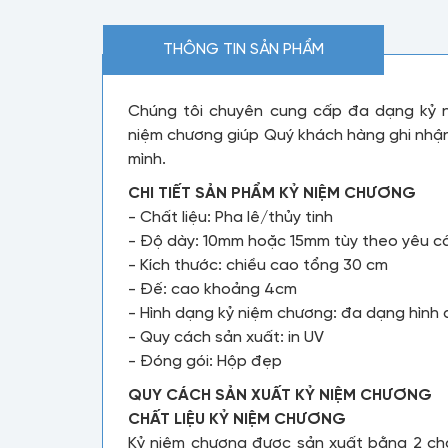
THÔNG TIN SẢN PHẨM
Chúng tôi chuyên cung cấp đa dạng kỷ n
niệm chương giúp Quý khách hàng ghi nhận 
mình.
CHI TIẾT SẢN PHẨM KỶ NIỆM CHƯƠNG
- Chất liệu: Pha lê/thủy tinh
- Độ dày: 10mm hoặc 15mm tùy theo yêu c
- Kích thước: chiều cao tổng 30 cm
- Đế: cao khoảng 4cm
- Hình dạng kỷ niệm chương: đa dạng hình
- Quy cách sản xuất: in UV
- Đóng gói: Hộp đẹp
QUY CÁCH SẢN XUẤT KỶ NIỆM CHƯƠNG
CHẤT LIỆU KỶ NIỆM CHƯƠNG
Kỷ niệm chương được sản xuất bằng 2 chất 