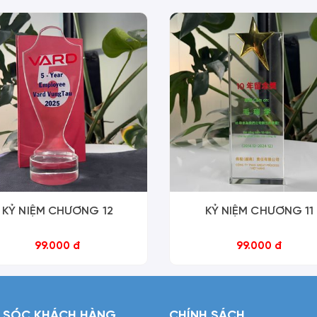
KỶ NIỆM CHƯƠNG 12
KỶ NIỆM CHƯƠNG 11
99.000 đ
99.000 đ
 SÓC KHÁCH HÀNG
CHÍNH SÁCH