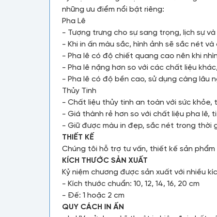
những ưu điểm nổi bật riêng:
Pha Lê
- Tượng trưng cho sự sang trọng, lịch sự v
- Khi in ấn màu sắc, hình ảnh sẽ sắc nét và
- Pha lê có độ chiết quang cao nên khi nhì
- Pha lê nặng hơn so với các chất liệu khá
- Pha lê có độ bền cao, sử dụng càng lâu 
Thủy Tinh
- Chất liệu thủy tinh an toàn với sức khỏe, 
- Giá thành rẻ hơn so với chất liệu pha lê, t
- Giữ được màu in đẹp, sắc nét trong thời g
THIẾT KẾ
Chúng tôi hỗ trợ tư vấn, thiết kế sản phẩ
KÍCH THƯỚC SẢN XUẤT
Kỷ niệm chương được sản xuất với nhiều kí
- Kích thước chuẩn: 10, 12, 14, 16, 20 cm
- Đế: 1 hoặc 2 cm
QUY CÁCH IN ẤN