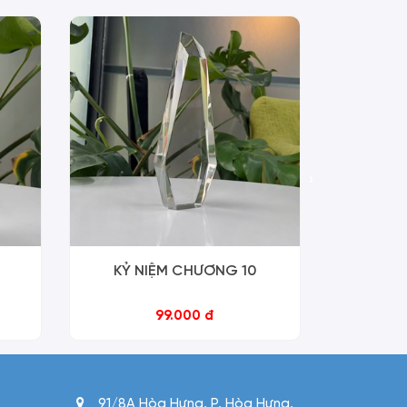
›
KỶ NIỆM CHƯƠNG 10
KỶ N
99.000 đ
91/8A Hòa Hưng, P. Hòa Hưng,