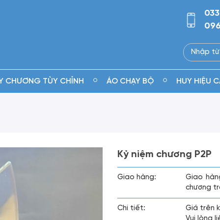
033
096
Y CHƯƠNG TÙY CHỈNH
ÁO CHẠY BỘ
HUY HIỆU C
Kỷ niệm chương P2P
Giao hàng:
Giao hàn
chương tr
Chi tiết:
Giá trên 
Vui lòng 