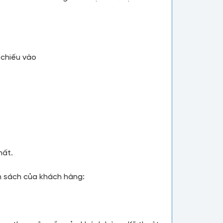
 chiếu vào
hất.
ân sách của khách hàng: