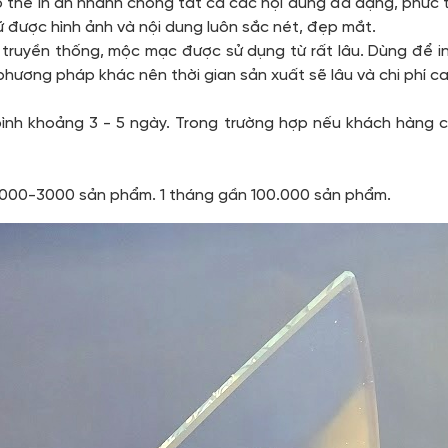
 có thể in ấn nhanh chóng tất cả các nội dung đa dạng, phứ
ữ được hình ảnh và nội dung luôn sắc nét, đẹp mắt.
 truyền thống, mộc mạc được sử dụng từ rất lâu. Dùng để i
phương pháp khác nên thời gian sản xuất sẽ lâu và chi phí c
bình khoảng 3 - 5 ngày. Trong trường hợp nếu khách hàng c
 2000-3000 sản phẩm. 1 tháng gần 100.000 sản phẩm.