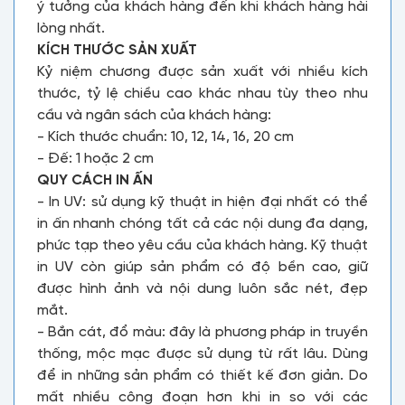
ý tưởng của khách hàng đến khi khách hàng hài
lòng nhất.
KÍCH THƯỚC SẢN XUẤT
Kỷ niệm chương được sản xuất với nhiều kích
thước, tỷ lệ chiều cao khác nhau tùy theo nhu
cầu và ngân sách của khách hàng:
- Kích thước chuẩn: 10, 12, 14, 16, 20 cm
- Đế: 1 hoặc 2 cm
QUY CÁCH IN ẤN
- In UV: sử dụng kỹ thuật in hiện đại nhất có thể
in ấn nhanh chóng tất cả các nội dung đa dạng,
phức tạp theo yêu cầu của khách hàng. Kỹ thuật
in UV còn giúp sản phẩm có độ bền cao, giữ
được hình ảnh và nội dung luôn sắc nét, đẹp
mắt.
- Bắn cát, đổ màu: đây là phương pháp in truyền
thống, mộc mạc được sử dụng từ rất lâu. Dùng
để in những sản phẩm có thiết kế đơn giản. Do
mất nhiều công đoạn hơn khi in so với các