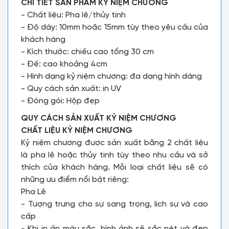
CHI TIẾT SẢN PHẨM KỶ NIỆM CHƯƠNG
- Chất liệu: Pha lê/thủy tinh
- Độ dày: 10mm hoặc 15mm tùy theo yêu cầu của
khách hàng
- Kích thước: chiều cao tổng 30 cm
- Đế: cao khoảng 4cm
- Hình dạng kỷ niệm chương: đa dạng hình dáng
- Quy cách sản xuất: in UV
- Đóng gói: Hộp đẹp
QUY CÁCH SẢN XUẤT KỶ NIỆM CHƯƠNG
CHẤT LIỆU KỶ NIỆM CHƯƠNG
Kỷ niệm chương được sản xuất bằng 2 chất liệu
là pha lê hoặc thủy tinh tùy theo nhu cầu và sở
thích của khách hàng. Mỗi loại chất liệu sẽ có
những ưu điểm nổi bật riêng:
Pha Lê
- Tượng trưng cho sự sang trọng, lịch sự và cao
cấp
- Khi in ấn màu sắc, hình ảnh sẽ sắc nét và đẹp