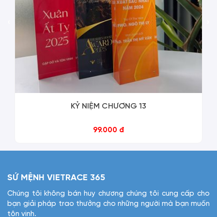
‹
›
KỶ NIỆM CHƯƠNG 13
99.000 đ
SỨ MỆNH VIETRACE 365
Chúng tôi không bán huy chương chúng tôi cung cấp cho
bạn giải pháp trao thưởng cho những người mà bạn muốn
tôn vinh.