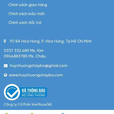
Chính sách giao hàng
Chính sách bảo mật
Chính sách đỗi trả
91/8A Hòa Hưng, P. Hòa Hưng, Tp.Hồ Chí Minh
0337 332 689 Ms. Kim
0964883785 Ms. Châu
huychuongchaybo@gmail.com
www.huychuongchaybo.com
Công ty Cổ Phần VietRace365
Giấy phép/MST: 0305952229 do Sở KHDTHCM cấp ngày