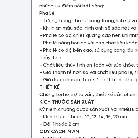
những ưu điểm nổi bật riêng:
Pha Lê
- Tượng trưng cho sự sang trọng, lịch sự v
- Khi in ấn màu sắc, hình ảnh sẽ sắc nét và
- Pha lê có độ chiết quang cao nên khi nhì
- Pha lê nặng hơn so với các chất liệu khá
- Pha lê có độ bền cao, sử dụng càng lâu 
Thủy Tinh
- Chất liệu thủy tinh an toàn với sức khỏe, 
- Giá thành rẻ hơn so với chất liệu pha lê, t
- Giữ được màu in đẹp, sắc nét trong thời g
THIẾT KẾ
Chúng tôi hỗ trợ tư vấn, thiết kế sản phẩ
KÍCH THƯỚC SẢN XUẤT
Kỷ niệm chương được sản xuất với nhiều kí
- Kích thước chuẩn: 10, 12, 14, 16, 20 cm
- Đế: 1 hoặc 2 cm
QUY CÁCH IN ẤN