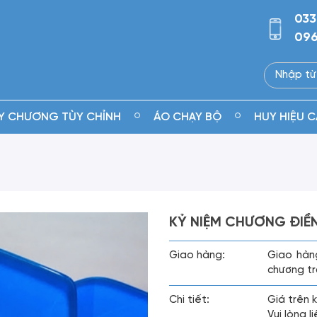
033
096
Y CHƯƠNG TÙY CHỈNH
ÁO CHẠY BỘ
HUY HIỆU C
KỶ NIỆM CHƯƠNG ĐIỀ
Giao hàng:
Giao hàn
chương tr
Chi tiết:
Giá trên 
Vui lòng 