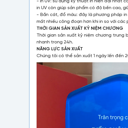
- In UV: sử dụng kỹ thuật in hiện đại nhất
in UV còn giúp sản phẩm có độ bền cao, gi
- Bắn cát, đổ màu: đây là phương pháp in
mất nhiều công đoạn hơn khi in so với các 
THỜI GIAN SẢN XUẤT KỶ NIỆM CHƯƠNG
Thời gian sản xuất kỷ niệm chương trung 
nhanh trong 24h.
NĂNG LỰC SẢN XUẤT
Chúng tôi có thể sản xuất 1 ngày lến đến