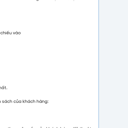
 chiếu vào
hất.
ân sách của khách hàng: