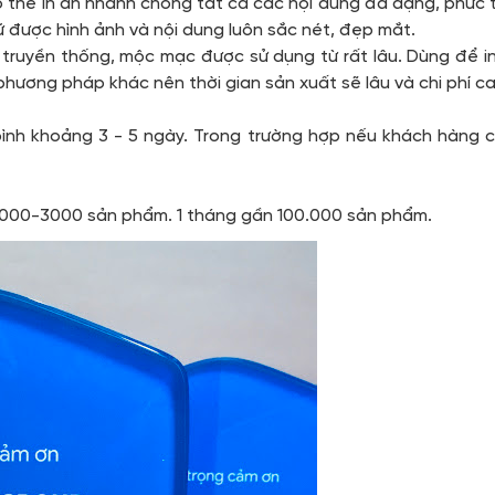
 có thể in ấn nhanh chóng tất cả các nội dung đa dạng, phứ
ữ được hình ảnh và nội dung luôn sắc nét, đẹp mắt.
 truyền thống, mộc mạc được sử dụng từ rất lâu. Dùng để i
phương pháp khác nên thời gian sản xuất sẽ lâu và chi phí c
bình khoảng 3 - 5 ngày. Trong trường hợp nếu khách hàng c
 2000-3000 sản phẩm. 1 tháng gần 100.000 sản phẩm.