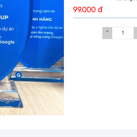
99.000 đ
-