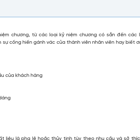
iệm chương, từ các loại kỷ niệm chương có sẵn đến các l
sự cống hiến gánh vác của thành viên nhân viên hay biết ơn
ầu của khách hàng
 dáng
liệu là pha lê hoặc thủy tinh tùy theo nhu cầu và sở thíc