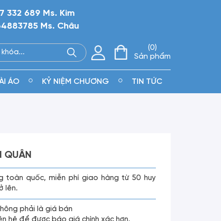
7 332 689 Ms. Kim
4883785 Ms. Châu
0
Sản phẩm
ÀI ÁO
KỶ NIỆM CHƯƠNG
TIN TỨC
N QUÂN
g toàn quốc, miễn phí giao hàng từ 50 huy
ở lên.
không phải là giá bán
liên hệ để được báo giá chính xác hơn.