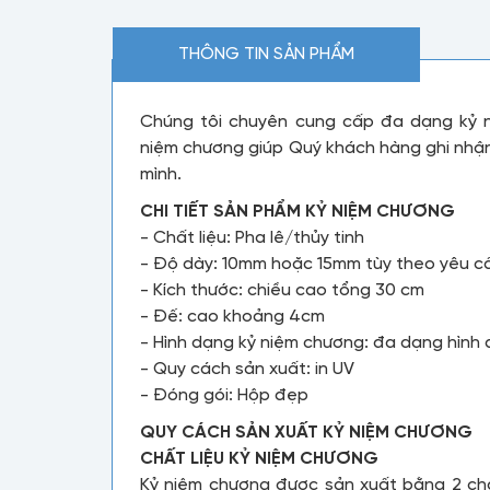
THÔNG TIN SẢN PHẨM
Chúng tôi chuyên cung cấp đa dạng kỷ n
niệm chương giúp Quý khách hàng ghi nhận 
mình.
CHI TIẾT SẢN PHẨM KỶ NIỆM CHƯƠNG
- Chất liệu: Pha lê/thủy tinh
- Độ dày: 10mm hoặc 15mm tùy theo yêu c
- Kích thước: chiều cao tổng 30 cm
- Đế: cao khoảng 4cm
- Hình dạng kỷ niệm chương: đa dạng hình
- Quy cách sản xuất: in UV
- Đóng gói: Hộp đẹp
QUY CÁCH SẢN XUẤT KỶ NIỆM CHƯƠNG
CHẤT LIỆU KỶ NIỆM CHƯƠNG
Kỷ niệm chương được sản xuất bằng 2 chất 