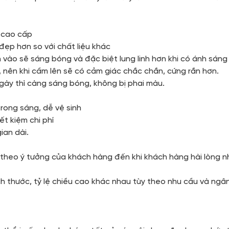
à cao cấp
 đẹp hơn so với chất liệu khác
n vào sẽ sáng bóng và đặc biệt lung linh hơn khi có ánh sáng
c, nên khi cầm lên sẽ có cảm giác chắc chắn, cứng rắn hơn.
ngày thì càng sáng bóng, không bị phai màu.
trong sáng, dễ vệ sinh
iết kiệm chi phí
ian dài.
m theo ý tưởng của khách hàng đến khi khách hàng hài lòng n
ch thước, tỷ lệ chiều cao khác nhau tùy theo nhu cầu và ng