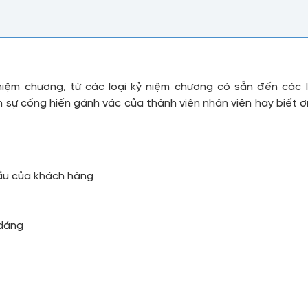
iệm chương, từ các loại kỷ niệm chương có sẵn đến các l
sự cống hiến gánh vác của thành viên nhân viên hay biết ơn
ầu của khách hàng
 dáng