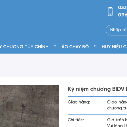
033
096
Y CHƯƠNG TÙY CHỈNH
ÁO CHẠY BỘ
HUY HIỆU C
Kỷ niệm chương BIDV
Giao hàng:
Giao hàn
chương tr
Chi tiết:
Giá trên 
Vui lòng 