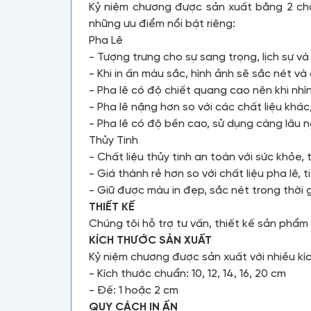
Kỷ niệm chương được sản xuất bằng 2 chất 
những ưu điểm nổi bật riêng:
Pha Lê
- Tượng trưng cho sự sang trọng, lịch sự v
- Khi in ấn màu sắc, hình ảnh sẽ sắc nét và
- Pha lê có độ chiết quang cao nên khi nhì
- Pha lê nặng hơn so với các chất liệu khá
- Pha lê có độ bền cao, sử dụng càng lâu 
Thủy Tinh
- Chất liệu thủy tinh an toàn với sức khỏe, 
- Giá thành rẻ hơn so với chất liệu pha lê, t
- Giữ được màu in đẹp, sắc nét trong thời g
THIẾT KẾ
Chúng tôi hỗ trợ tư vấn, thiết kế sản phẩ
KÍCH THƯỚC SẢN XUẤT
Kỷ niệm chương được sản xuất với nhiều kí
- Kích thước chuẩn: 10, 12, 14, 16, 20 cm
- Đế: 1 hoặc 2 cm
QUY CÁCH IN ẤN