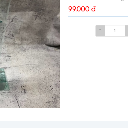
99.000 đ
-