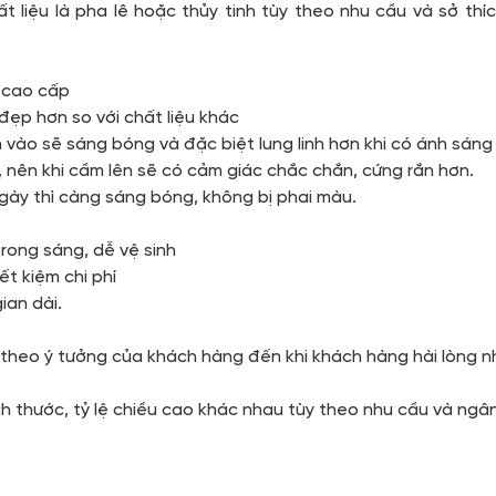
liệu là pha lê hoặc thủy tinh tùy theo nhu cầu và sở thíc
à cao cấp
 đẹp hơn so với chất liệu khác
n vào sẽ sáng bóng và đặc biệt lung linh hơn khi có ánh sáng
c, nên khi cầm lên sẽ có cảm giác chắc chắn, cứng rắn hơn.
ngày thì càng sáng bóng, không bị phai màu.
trong sáng, dễ vệ sinh
iết kiệm chi phí
ian dài.
m theo ý tưởng của khách hàng đến khi khách hàng hài lòng n
ch thước, tỷ lệ chiều cao khác nhau tùy theo nhu cầu và ng