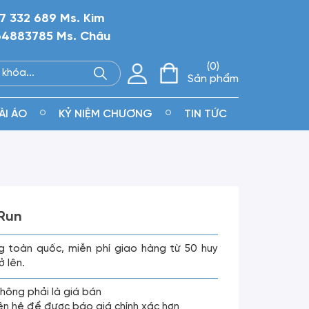
7 332 689 Ms. Kim
4883785 Ms. Châu
0
Sản phẩm
ÀI ÁO
KỶ NIỆM CHƯƠNG
TIN TỨC
 Run
g toàn quốc, miễn phí giao hàng từ 50 huy
ở lên.
không phải là giá bán
liên hệ để được báo giá chính xác hơn