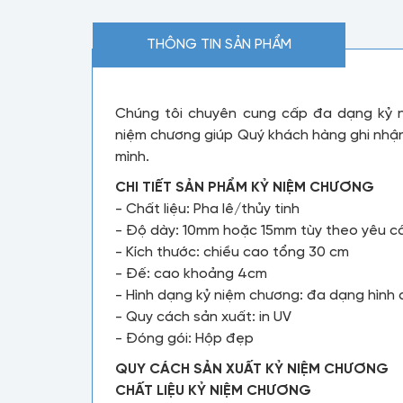
THÔNG TIN SẢN PHẨM
Chúng tôi chuyên cung cấp đa dạng kỷ n
niệm chương giúp Quý khách hàng ghi nhận 
mình.
CHI TIẾT SẢN PHẨM KỶ NIỆM CHƯƠNG
- Chất liệu: Pha lê/thủy tinh
- Độ dày: 10mm hoặc 15mm tùy theo yêu c
- Kích thước: chiều cao tổng 30 cm
- Đế: cao khoảng 4cm
- Hình dạng kỷ niệm chương: đa dạng hình
- Quy cách sản xuất: in UV
- Đóng gói: Hộp đẹp
QUY CÁCH SẢN XUẤT KỶ NIỆM CHƯƠNG
CHẤT LIỆU KỶ NIỆM CHƯƠNG