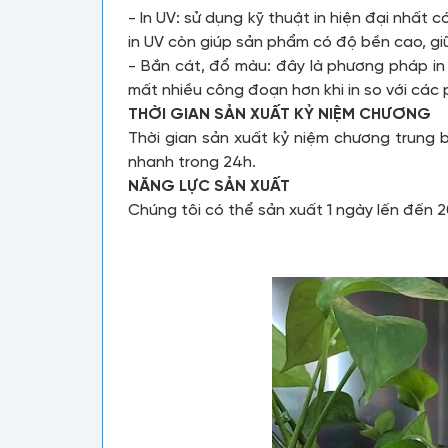
- In UV: sử dụng kỹ thuật in hiện đại nhất
in UV còn giúp sản phẩm có độ bền cao, gi
- Bắn cát, đổ màu: đây là phương pháp in
mất nhiều công đoạn hơn khi in so với các 
THỜI GIAN SẢN XUẤT KỶ NIỆM CHƯƠNG
Thời gian sản xuất kỷ niệm chương trung 
nhanh trong 24h.
NĂNG LỰC SẢN XUẤT
Chúng tôi có thể sản xuất 1 ngày lến đến