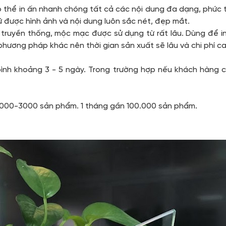
 có thể in ấn nhanh chóng tất cả các nội dung đa dạng, phứ
ữ được hình ảnh và nội dung luôn sắc nét, đẹp mắt.
 truyền thống, mộc mạc được sử dụng từ rất lâu. Dùng để i
phương pháp khác nên thời gian sản xuất sẽ lâu và chi phí c
bình khoảng 3 - 5 ngày. Trong trường hợp nếu khách hàng c
 2000-3000 sản phẩm. 1 tháng gần 100.000 sản phẩm.