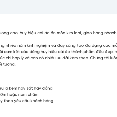
 lượng cao, huy hiệu cài áo ăn mòn kim loại, giao hàng nha
động nhiều năm kinh nghiệm và đầy sáng tạo đa dạng các m
ôi cam kết các dòng huy hiệu cài áo thành phẩm đều đẹp, mà
c chi hợp lý và còn có nhiều ưu đãi kèm theo. Chúng tôi lu
i tượng.
iệu là kẽm hay sắt hay đồng
 bướm hoặc nam châm
ùy theo yêu cầu khách hàng
u