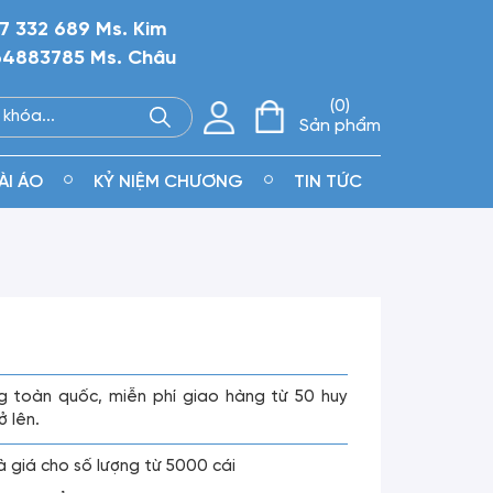
7 332 689 Ms. Kim
4883785 Ms. Châu
0
Sản phẩm
ÀI ÁO
KỶ NIỆM CHƯƠNG
TIN TỨC
g toàn quốc, miễn phí giao hàng từ 50 huy
ở lên.
là giá cho số lượng từ 5000 cái