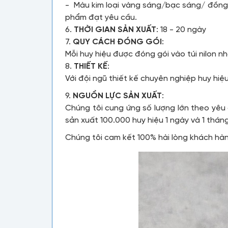
- Màu kim loại vàng sáng/bạc sáng/ đồng 
phẩm đạt yêu cầu.
6.
THỜI GIAN SẢN XUẤT
: 18 - 20 ngày
7.
QUY CÁCH ĐÓNG GÓI
:
Mỗi huy hiệu được đóng gói vào túi nilon nh
8.
THIẾT KẾ
:
Với đội ngũ thiết kế chuyên nghiệp huy hi
9.
NGUỒN LỰC SẢN XUẤT
:
Chúng tôi cung ứng số lượng lớn theo yêu
sản xuất 100.000 huy hiệu 1 ngày và 1 thán
Chúng tôi cam kết 100% hài lòng khách hà