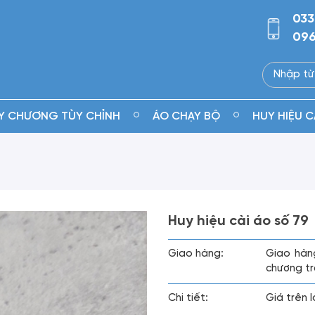
033
096
Y CHƯƠNG TÙY CHỈNH
ÁO CHẠY BỘ
HUY HIỆU C
Huy hiệu cài áo số 79
Giao hàng:
Giao hàn
chương tr
Chi tiết:
Giá trên 