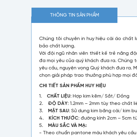
THÔNG TIN SẢN PHẨM
Chúng tôi chuyên in huy hiệu cài áo chất
bảo chất lượng.
Với đội ngũ nhân viên thiết kế trẻ năng 
đa mọi yêu của quý khách đưa ra. Chúng t
yêu cầu, nguyện vọng Quý khách đưa ra. Mứ
chọn giải pháp trao thưởng phù hợp mọi đố
CHI TIẾT SẢN PHẨM HUY HIỆU
1.
CHẤT LIỆU
: Hợp kim kẽm/ Sắt/ Đồng
2.
ĐỘ DÀY
: 1.2mm – 2mm tùy theo chất l
3.
MẶT SAU
: Sử dụng kim băng cài/ kim
4.
KÍCH THƯỚC
: đường kính 2cm – 5cm t
5.
MÀU SẮC VÀ MẠ:
- Theo chuẩn pantone màu khách yêu cầ