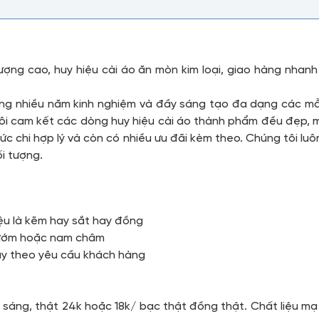
 lượng cao, huy hiệu cài áo ăn mòn kim loại, giao hàng nha
động nhiều năm kinh nghiệm và đầy sáng tạo đa dạng các m
ôi cam kết các dòng huy hiệu cài áo thành phẩm đều đẹp, mà
c chi hợp lý và còn có nhiều ưu đãi kèm theo. Chúng tôi lu
i tượng.
iệu là kẽm hay sắt hay đồng
 bướm hoặc nam châm
ùy theo yêu cầu khách hàng
u
sáng, thật 24k hoặc 18k/ bạc thật đồng thật. Chất liệu m