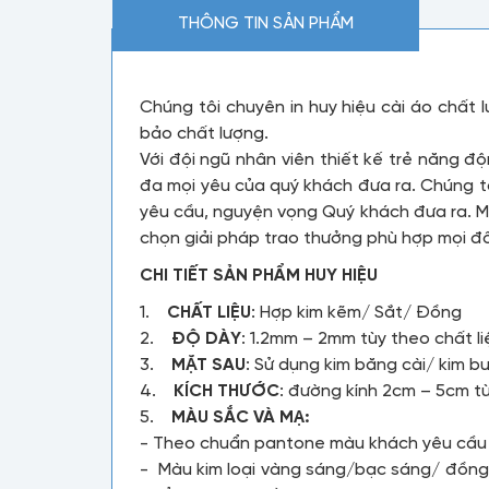
THÔNG TIN SẢN PHẨM
Chúng tôi chuyên in huy hiệu cài áo chất
bảo chất lượng.
Với đội ngũ nhân viên thiết kế trẻ năng 
đa mọi yêu của quý khách đưa ra. Chúng t
yêu cầu, nguyện vọng Quý khách đưa ra. Mứ
chọn giải pháp trao thưởng phù hợp mọi đố
CHI TIẾT SẢN PHẨM HUY HIỆU
1.
CHẤT LIỆU
: Hợp kim kẽm/ Sắt/ Đồng
2.
ĐỘ DÀY
: 1.2mm – 2mm tùy theo chất l
3.
MẶT SAU
: Sử dụng kim băng cài/ kim
4.
KÍCH THƯỚC
: đường kính 2cm – 5cm t
5.
MÀU SẮC VÀ MẠ:
- Theo chuẩn pantone màu khách yêu cầ
- Màu kim loại vàng sáng/bạc sáng/ đồng 