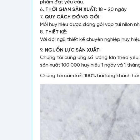
phẩm đạt yêu cầu.
6.
THỜI GIAN SẢN XUẤT
: 18 - 20 ngày
7.
QUY CÁCH ĐÓNG GÓI
:
Mỗi huy hiệu được đóng gói vào túi nilon nh
8.
THIẾT KẾ
:
Với đội ngũ thiết kế chuyên nghiệp huy hi
9.
NGUỒN LỰC SẢN XUẤT
:
Chúng tôi cung ứng số lượng lớn theo yêu
sản xuất 100.000 huy hiệu 1 ngày và 1 thán
Chúng tôi cam kết 100% hài lòng khách hà