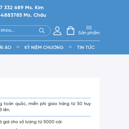
7 332 689 Ms. Kim
4883785 Ms. Châu
0
Sản phẩm
ÀI ÁO
KỶ NIỆM CHƯƠNG
TIN TỨC
g toàn quốc, miễn phí giao hàng từ 50 huy
ở lên.
là giá cho số lượng từ 5000 cái