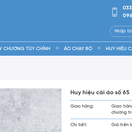
033
096
Y CHƯƠNG TÙY CHỈNH
ÁO CHẠY BỘ
HUY HIỆU C
Huy hiệu cài áo số 65
Giao hàng:
Giao hàn
chương tr
Chi tiết:
Giá trên 