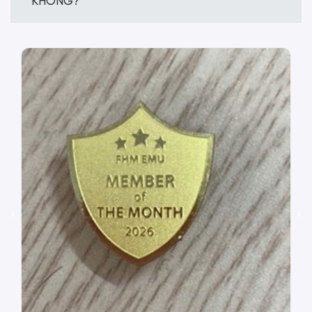
KHÔNG?
‹
›