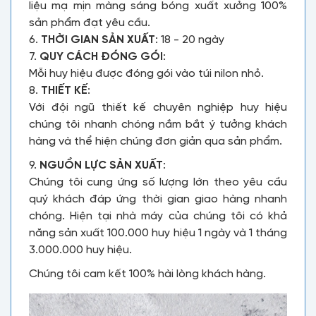
liệu mạ mịn màng sáng bóng xuất xưởng 100%
sản phẩm đạt yêu cầu.
6.
THỜI GIAN SẢN XUẤT
: 18 - 20 ngày
7.
QUY CÁCH ĐÓNG GÓI
:
Mỗi huy hiệu được đóng gói vào túi nilon nhỏ.
8.
THIẾT KẾ
:
Với đội ngũ thiết kế chuyên nghiệp huy hiệu
chúng tôi nhanh chóng nắm bắt ý tưởng khách
hàng và thể hiện chúng đơn giản qua sản phẩm.
9.
NGUỒN LỰC SẢN XUẤT
:
Chúng tôi cung ứng số lượng lớn theo yêu cầu
quý khách đáp ứng thời gian giao hàng nhanh
chóng. Hiện tại nhà máy của chúng tôi có khả
năng sản xuất 100.000 huy hiệu 1 ngày và 1 tháng
3.000.000 huy hiệu.
Chúng tôi cam kết 100% hài lòng khách hàng.