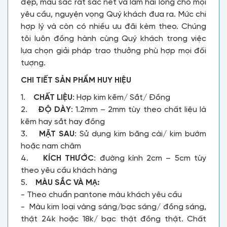
đẹp, màu sắc rất sắc nét và làm hài lòng cho mọi
yêu cầu, nguyện vọng Quý khách đưa ra. Mức chi
hợp lý và còn có nhiều ưu đãi kèm theo. Chúng
tôi luôn đồng hành cùng Quý khách trong việc
lựa chọn giải pháp trao thưởng phù hợp mọi đối
tượng.
CHI TIẾT SẢN PHẨM HUY HIỆU
1.
CHẤT LIỆU
: Hợp kim kẽm/ Sắt/ Đồng
2.
ĐỘ DÀY
: 1.2mm – 2mm tùy theo chất liệu là
kẽm hay sắt hay đồng
3.
MẶT SAU
: Sử dụng kim băng cài/ kim bướm
hoặc nam châm
4.
KÍCH THƯỚC
: đường kính 2cm – 5cm tùy
theo yêu cầu khách hàng
5.
MÀU SẮC VÀ MẠ:
- Theo chuẩn pantone màu khách yêu cầu
- Màu kim loại vàng sáng/bạc sáng/ đồng sáng,
thật 24k hoặc 18k/ bạc thật đồng thật. Chất