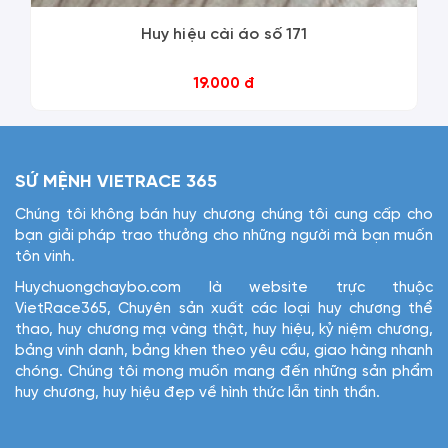
Huy hiệu cài áo số 171
19.000 đ
SỨ MỆNH VIETRACE 365
Chúng tôi không bán huy chương chúng tôi cung cấp cho
bạn giải pháp trao thưởng cho những người mà bạn muốn
tôn vinh.
Huychuongchaybo.com là website trực thuộc
VietRace365, Chuyên sản xuất các loại huy chương thể
thao, huy chương mạ vàng thật, huy hiệu, kỷ niệm chương,
bảng vinh danh, bảng khen theo yêu cầu, giao hàng nhanh
chóng. Chúng tôi mong muốn mang đến những sản phẩm
huy chương, huy hiệu đẹp về hình thức lẫn tinh thần.