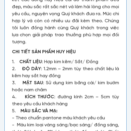
đẹp, màu sắc rất sắc nét và làm hài lòng cho mọi
yêu cầu, nguyện vọng Quý khách đưa ra. Mức chi
hợp lý và còn có nhiều ưu đãi kèm theo. Chúng
tôi luôn đồng hành cùng Quý khách trong việc
lựa chọn giải pháp trao thưởng phù hợp mọi đối
tượng.
CHI TIẾT SẢN PHẨM HUY HIỆU
1.
CHẤT LIỆU
: Hợp kim kẽm/ Sắt/ Đồng
2.
ĐỘ DÀY
: 1.2mm – 2mm tùy theo chất liệu là
kẽm hay sắt hay đồng
3.
MẶT SAU
: Sử dụng kim băng cài/ kim bướm
hoặc nam châm
4.
KÍCH THƯỚC
: đường kính 2cm – 5cm tùy
theo yêu cầu khách hàng
5.
MÀU SẮC VÀ MẠ:
- Theo chuẩn pantone màu khách yêu cầu
- Màu kim loại vàng sáng/bạc sáng/ đồng sáng,