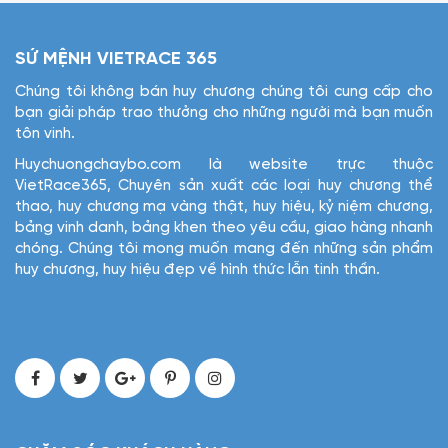
SỨ MỆNH VIETRACE 365
Chúng tôi không bán huy chương chúng tôi cung cấp cho
bạn giải pháp trao thưởng cho những người mà bạn muốn
tôn vinh.
Huychuongchaybo.com là website trực thuộc
VietRace365, Chuyên sản xuất các loại huy chương thể
thao, huy chương mạ vàng thật, huy hiệu, kỷ niệm chương,
bảng vinh danh, bảng khen theo yêu cầu, giao hàng nhanh
chóng. Chúng tôi mong muốn mang đến những sản phẩm
huy chương, huy hiệu đẹp về hình thức lẫn tinh thần.