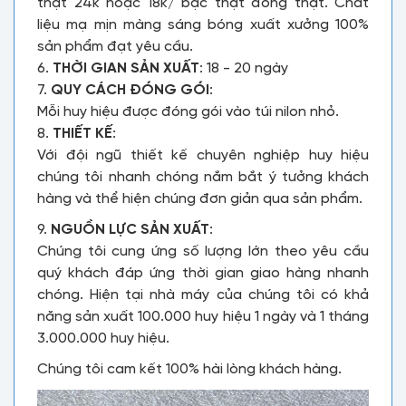
thật 24k hoặc 18k/ bạc thật đồng thật. Chất
liệu mạ mịn màng sáng bóng xuất xưởng 100%
sản phẩm đạt yêu cầu.
6.
THỜI GIAN SẢN XUẤT
: 18 - 20 ngày
7.
QUY CÁCH ĐÓNG GÓI
:
Mỗi huy hiệu được đóng gói vào túi nilon nhỏ.
8.
THIẾT KẾ
:
Với đội ngũ thiết kế chuyên nghiệp huy hiệu
chúng tôi nhanh chóng nắm bắt ý tưởng khách
hàng và thể hiện chúng đơn giản qua sản phẩm.
9.
NGUỒN LỰC SẢN XUẤT
:
Chúng tôi cung ứng số lượng lớn theo yêu cầu
quý khách đáp ứng thời gian giao hàng nhanh
chóng. Hiện tại nhà máy của chúng tôi có khả
năng sản xuất 100.000 huy hiệu 1 ngày và 1 tháng
3.000.000 huy hiệu.
Chúng tôi cam kết 100% hài lòng khách hàng.