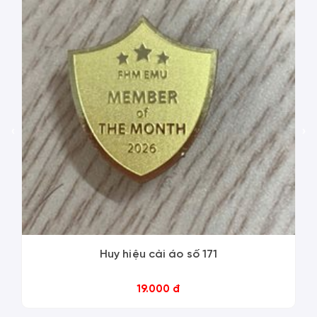
‹
›
Huy hiệu cài áo số 171
19.000 đ