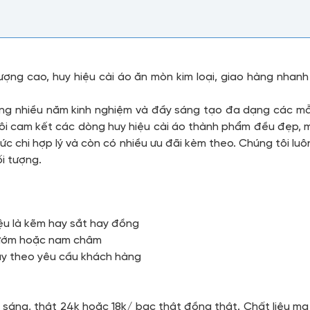
 lượng cao, huy hiệu cài áo ăn mòn kim loại, giao hàng nha
động nhiều năm kinh nghiệm và đầy sáng tạo đa dạng các m
ôi cam kết các dòng huy hiệu cài áo thành phẩm đều đẹp, mà
c chi hợp lý và còn có nhiều ưu đãi kèm theo. Chúng tôi lu
i tượng.
iệu là kẽm hay sắt hay đồng
 bướm hoặc nam châm
ùy theo yêu cầu khách hàng
u
sáng, thật 24k hoặc 18k/ bạc thật đồng thật. Chất liệu m