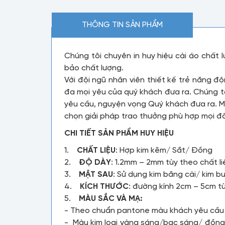
THÔNG TIN SẢN PHẨM
Chúng tôi chuyên in huy hiệu cài áo chất
bảo chất lượng.
Với đội ngũ nhân viên thiết kế trẻ năng 
đa mọi yêu của quý khách đưa ra. Chúng t
yêu cầu, nguyện vọng Quý khách đưa ra. Mứ
chọn giải pháp trao thưởng phù hợp mọi đố
CHI TIẾT SẢN PHẨM HUY HIỆU
1.
CHẤT LIỆU
: Hợp kim kẽm/ Sắt/ Đồng
2.
ĐỘ DÀY
: 1.2mm – 2mm tùy theo chất l
3.
MẶT SAU
: Sử dụng kim băng cài/ kim
4.
KÍCH THƯỚC
: đường kính 2cm – 5cm t
5.
MÀU SẮC VÀ MẠ:
- Theo chuẩn pantone màu khách yêu cầ
- Màu kim loại vàng sáng/bạc sáng/ đồng 