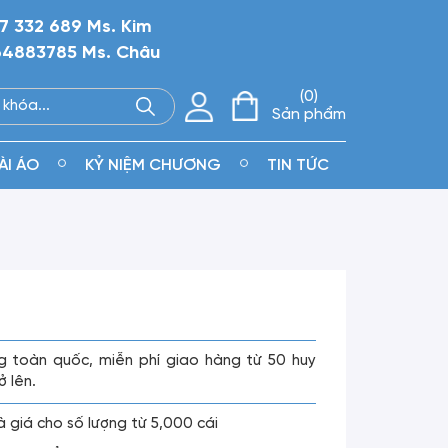
7 332 689 Ms. Kim
4883785 Ms. Châu
0
Sản phẩm
ÀI ÁO
KỶ NIỆM CHƯƠNG
TIN TỨC
g toàn quốc, miễn phí giao hàng từ 50 huy
ở lên.
là giá cho số lượng từ 5,000 cái