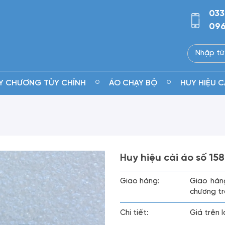
033
096
Y CHƯƠNG TÙY CHỈNH
ÁO CHẠY BỘ
HUY HIỆU C
Huy hiệu cài áo số 158
Giao hàng:
Giao hàn
chương tr
Chi tiết:
Giá trên 