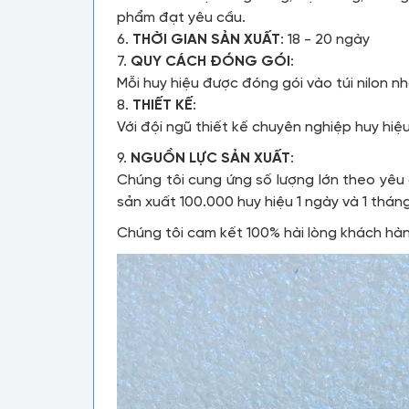
phẩm đạt yêu cầu.
6.
THỜI GIAN SẢN XUẤT
: 18 - 20 ngày
7.
QUY CÁCH ĐÓNG GÓI
:
Mỗi huy hiệu được đóng gói vào túi nilon nh
8.
THIẾT KẾ
:
Với đội ngũ thiết kế chuyên nghiệp huy hi
9.
NGUỒN LỰC SẢN XUẤT
:
Chúng tôi cung ứng số lượng lớn theo yêu
sản xuất 100.000 huy hiệu 1 ngày và 1 thán
Chúng tôi cam kết 100% hài lòng khách hà