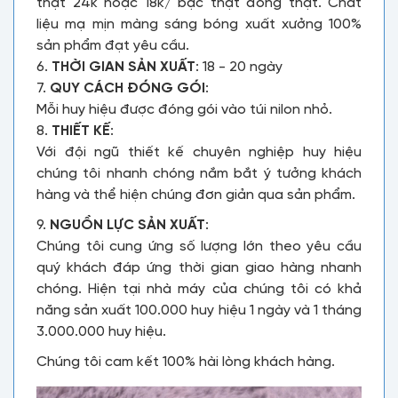
thật 24k hoặc 18k/ bạc thật đồng thật. Chất
liệu mạ mịn màng sáng bóng xuất xưởng 100%
sản phẩm đạt yêu cầu.
6.
THỜI GIAN SẢN XUẤT
: 18 - 20 ngày
7.
QUY CÁCH ĐÓNG GÓI
:
Mỗi huy hiệu được đóng gói vào túi nilon nhỏ.
8.
THIẾT KẾ
:
Với đội ngũ thiết kế chuyên nghiệp huy hiệu
chúng tôi nhanh chóng nắm bắt ý tưởng khách
hàng và thể hiện chúng đơn giản qua sản phẩm.
9.
NGUỒN LỰC SẢN XUẤT
:
Chúng tôi cung ứng số lượng lớn theo yêu cầu
quý khách đáp ứng thời gian giao hàng nhanh
chóng. Hiện tại nhà máy của chúng tôi có khả
năng sản xuất 100.000 huy hiệu 1 ngày và 1 tháng
3.000.000 huy hiệu.
Chúng tôi cam kết 100% hài lòng khách hàng.