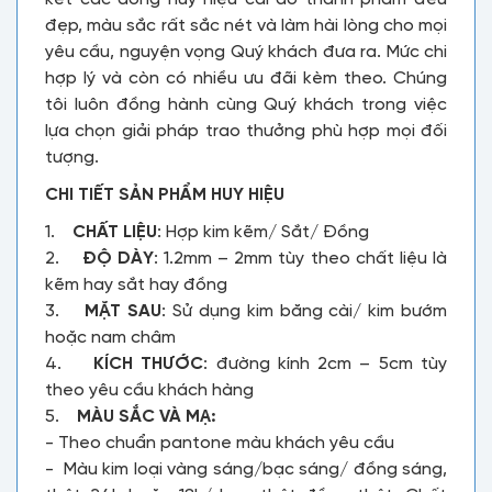
đẹp, màu sắc rất sắc nét và làm hài lòng cho mọi
yêu cầu, nguyện vọng Quý khách đưa ra. Mức chi
hợp lý và còn có nhiều ưu đãi kèm theo. Chúng
tôi luôn đồng hành cùng Quý khách trong việc
lựa chọn giải pháp trao thưởng phù hợp mọi đối
tượng.
CHI TIẾT SẢN PHẨM HUY HIỆU
1.
CHẤT LIỆU
: Hợp kim kẽm/ Sắt/ Đồng
2.
ĐỘ DÀY
: 1.2mm – 2mm tùy theo chất liệu là
kẽm hay sắt hay đồng
3.
MẶT SAU
: Sử dụng kim băng cài/ kim bướm
hoặc nam châm
4.
KÍCH THƯỚC
: đường kính 2cm – 5cm tùy
theo yêu cầu khách hàng
5.
MÀU SẮC VÀ MẠ:
- Theo chuẩn pantone màu khách yêu cầu
- Màu kim loại vàng sáng/bạc sáng/ đồng sáng,