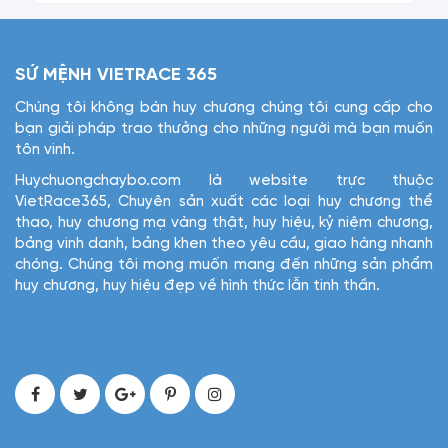
SỨ MỆNH VIETRACE 365
Chúng tôi không bán huy chương chúng tôi cung cấp cho
bạn giải pháp trao thưởng cho những người mà bạn muốn
tôn vinh.
Huychuongchaybo.com là website trực thuộc
VietRace365, Chuyên sản xuất các loại huy chương thể
thao, huy chương mạ vàng thật, huy hiệu, kỷ niệm chương,
bảng vinh danh, bảng khen theo yêu cầu, giao hàng nhanh
chóng. Chúng tôi mong muốn mang đến những sản phẩm
huy chương, huy hiệu đẹp về hình thức lẫn tinh thần.