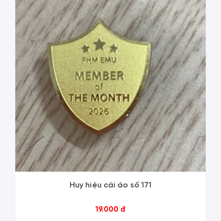
‹
›
Huy hiệu cài áo số 171
19.000 đ