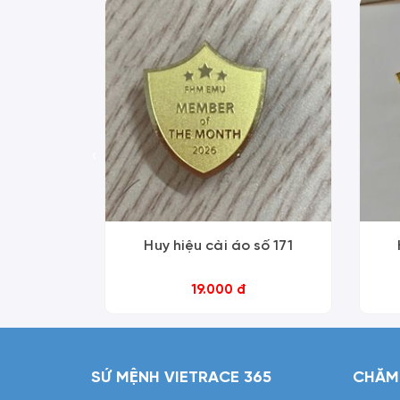
‹
Huy hiệu cài áo số 171
19.000 đ
SỨ MỆNH VIETRACE 365
CHĂM