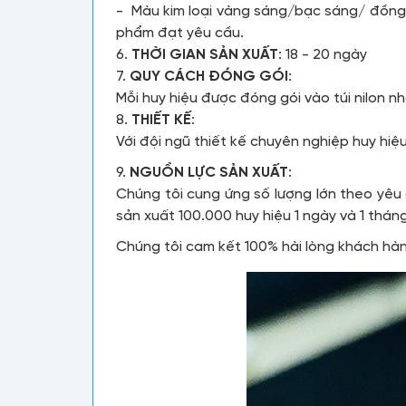
- Màu kim loại vàng sáng/bạc sáng/ đồng 
phẩm đạt yêu cầu.
6.
THỜI GIAN SẢN XUẤT
: 18 - 20 ngày
7.
QUY CÁCH ĐÓNG GÓI
:
Mỗi huy hiệu được đóng gói vào túi nilon nh
8.
THIẾT KẾ
:
Với đội ngũ thiết kế chuyên nghiệp huy hi
9.
NGUỒN LỰC SẢN XUẤT
:
Chúng tôi cung ứng số lượng lớn theo yêu
sản xuất 100.000 huy hiệu 1 ngày và 1 thán
Chúng tôi cam kết 100% hài lòng khách hà