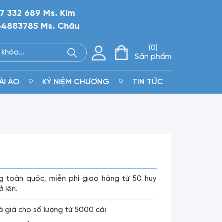
7 332 689 Ms. Kim
4883785 Ms. Châu
0
Sản phẩm
ÀI ÁO
KỶ NIỆM CHƯƠNG
TIN TỨC
g toàn quốc, miễn phí giao hàng từ 50 huy
ở lên.
là giá cho số lượng từ 5000 cái