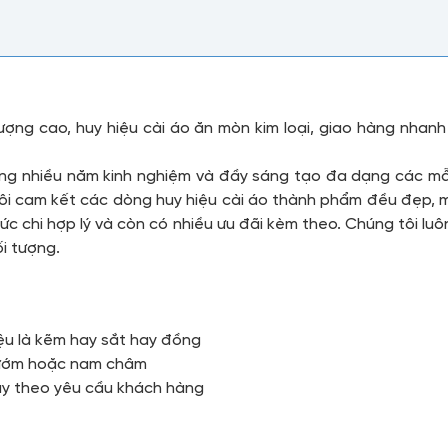
 lượng cao, huy hiệu cài áo ăn mòn kim loại, giao hàng nha
động nhiều năm kinh nghiệm và đầy sáng tạo đa dạng các m
ôi cam kết các dòng huy hiệu cài áo thành phẩm đều đẹp, mà
c chi hợp lý và còn có nhiều ưu đãi kèm theo. Chúng tôi lu
i tượng.
iệu là kẽm hay sắt hay đồng
 bướm hoặc nam châm
ùy theo yêu cầu khách hàng
u