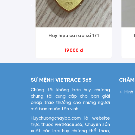
‹
Huy hiệu cài áo số 171
19.000 đ
SỨ MỆNH VIETRACE 365
CHĂM
Chúng tôi không bán huy chương
Hình
chúng tôi cung cấp cho bạn giải
pháp trao thưởng cho những người
mà bạn muốn tôn vinh.
Huychuongchaybo.com là website
trực thuộc VietRace365, Chuyên sản
xuất các loại huy chương thể thao,