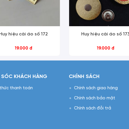
Huy hiệu cài áo số 172
Huy hiệu cài áo số 17
19.000 đ
19.000 đ
 SÓC KHÁCH HÀNG
CHÍNH SÁCH
 thức thanh toán
Chính sách giao hàng
Chính sách bảo mật
Chính sách đỗi trả