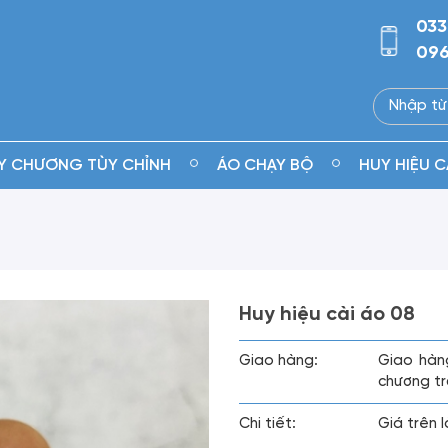
033
096
Y CHƯƠNG TÙY CHỈNH
ÁO CHẠY BỘ
HUY HIỆU C
Huy hiệu cài áo 08
Giao hàng:
Giao hàn
chương tr
Chi tiết:
Giá trên 