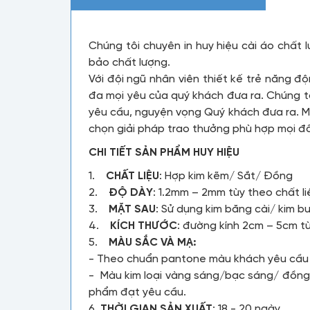
Chúng tôi chuyên in huy hiệu cài áo chất
bảo chất lượng.
Với đội ngũ nhân viên thiết kế trẻ năng 
đa mọi yêu của quý khách đưa ra. Chúng t
yêu cầu, nguyện vọng Quý khách đưa ra. Mứ
chọn giải pháp trao thưởng phù hợp mọi đố
CHI TIẾT SẢN PHẨM HUY HIỆU
1.
CHẤT LIỆU
: Hợp kim kẽm/ Sắt/ Đồng
2.
ĐỘ DÀY
: 1.2mm – 2mm tùy theo chất l
3.
MẶT SAU
: Sử dụng kim băng cài/ kim
4.
KÍCH THƯỚC
: đường kính 2cm – 5cm t
5.
MÀU SẮC VÀ MẠ:
- Theo chuẩn pantone màu khách yêu cầ
- Màu kim loại vàng sáng/bạc sáng/ đồng 
phẩm đạt yêu cầu.
6.
THỜI GIAN SẢN XUẤT
: 18 - 20 ngày