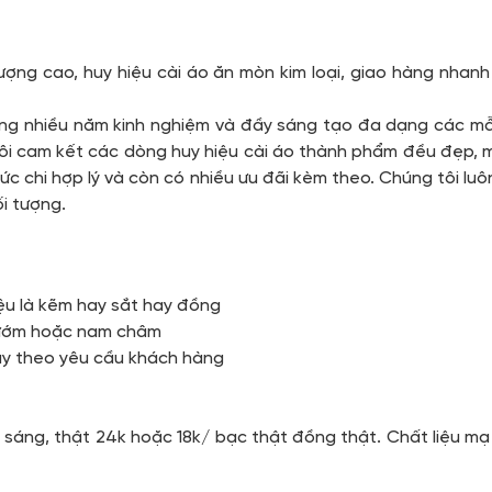
 lượng cao, huy hiệu cài áo ăn mòn kim loại, giao hàng nha
động nhiều năm kinh nghiệm và đầy sáng tạo đa dạng các m
ôi cam kết các dòng huy hiệu cài áo thành phẩm đều đẹp, mà
c chi hợp lý và còn có nhiều ưu đãi kèm theo. Chúng tôi lu
i tượng.
iệu là kẽm hay sắt hay đồng
 bướm hoặc nam châm
ùy theo yêu cầu khách hàng
u
sáng, thật 24k hoặc 18k/ bạc thật đồng thật. Chất liệu m