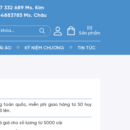
7 332 689 Ms. Kim
4883785 Ms. Châu
0
Sản phẩm
ÀI ÁO
KỶ NIỆM CHƯƠNG
TIN TỨC
g toàn quốc, miễn phí giao hàng từ 50 huy
ở lên.
là giá cho số lượng từ 5000 cái