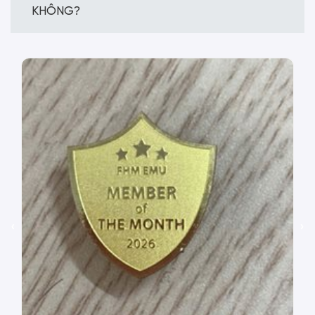
KHÔNG?
‹
›