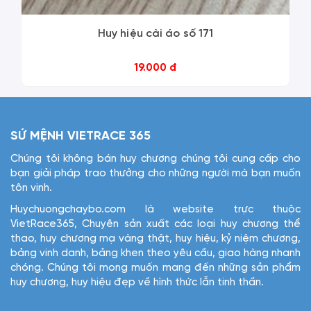
Huy hiệu cài áo số 171
19.000 đ
SỨ MỆNH VIETRACE 365
Chúng tôi không bán huy chương chúng tôi cung cấp cho
bạn giải pháp trao thưởng cho những người mà bạn muốn
tôn vinh.
Huychuongchaybo.com là website trực thuộc
VietRace365, Chuyên sản xuất các loại huy chương thể
thao, huy chương mạ vàng thật, huy hiệu, kỷ niệm chương,
bảng vinh danh, bảng khen theo yêu cầu, giao hàng nhanh
chóng. Chúng tôi mong muốn mang đến những sản phẩm
huy chương, huy hiệu đẹp về hình thức lẫn tinh thần.