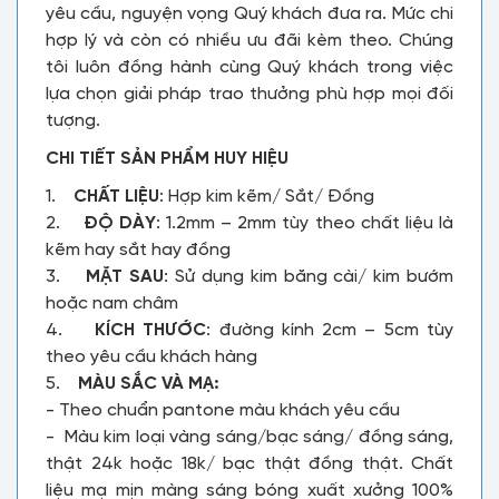
yêu cầu, nguyện vọng Quý khách đưa ra. Mức chi
hợp lý và còn có nhiều ưu đãi kèm theo. Chúng
tôi luôn đồng hành cùng Quý khách trong việc
lựa chọn giải pháp trao thưởng phù hợp mọi đối
tượng.
CHI TIẾT SẢN PHẨM HUY HIỆU
1.
CHẤT LIỆU
: Hợp kim kẽm/ Sắt/ Đồng
2.
ĐỘ DÀY
: 1.2mm – 2mm tùy theo chất liệu là
kẽm hay sắt hay đồng
3.
MẶT SAU
: Sử dụng kim băng cài/ kim bướm
hoặc nam châm
4.
KÍCH THƯỚC
: đường kính 2cm – 5cm tùy
theo yêu cầu khách hàng
5.
MÀU SẮC VÀ MẠ:
- Theo chuẩn pantone màu khách yêu cầu
- Màu kim loại vàng sáng/bạc sáng/ đồng sáng,
thật 24k hoặc 18k/ bạc thật đồng thật. Chất
liệu mạ mịn màng sáng bóng xuất xưởng 100%