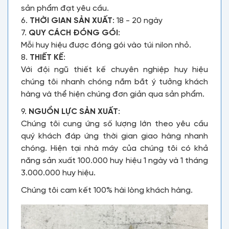
sản phẩm đạt yêu cầu.
6.
THỜI GIAN SẢN XUẤT
: 18 - 20 ngày
7.
QUY CÁCH ĐÓNG GÓI
:
Mỗi huy hiệu được đóng gói vào túi nilon nhỏ.
8.
THIẾT KẾ
:
Với đội ngũ thiết kế chuyên nghiệp huy hiệu
chúng tôi nhanh chóng nắm bắt ý tưởng khách
hàng và thể hiện chúng đơn giản qua sản phẩm.
9.
NGUỒN LỰC SẢN XUẤT
:
Chúng tôi cung ứng số lượng lớn theo yêu cầu
quý khách đáp ứng thời gian giao hàng nhanh
chóng. Hiện tại nhà máy của chúng tôi có khả
năng sản xuất 100.000 huy hiệu 1 ngày và 1 tháng
3.000.000 huy hiệu.
Chúng tôi cam kết 100% hài lòng khách hàng.