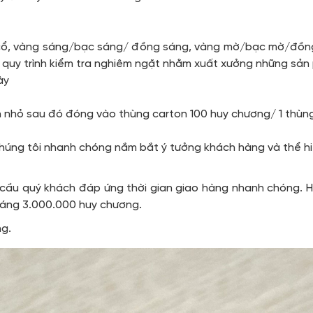
u
cổ, vàng sáng/bạc sáng/ đồng sáng, vàng mờ/bạc mờ/đồng 
 quy trình kiểm tra nghiêm ngặt nhằm xuất xưởng những sả
ày
n nhỏ sau đó đóng vào thùng carton 100 huy chương/ 1 thùn
chúng tôi nhanh chóng nắm bắt ý tưởng khách hàng và thể h
 cầu quý khách đáp ứng thời gian giao hàng nhanh chóng. H
tháng 3.000.000 huy chương.
ng.