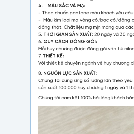
4.
MÀU SẮC VÀ MẠ:
- Theo chuẩn pantone màu khách yêu cầ
- Màu kim loại mạ vàng cổ/bạc cổ/đồng 
đồng thật. Chất liệu mạ mịn màng qua các
5.
THỜI GIAN SẢN XUẤT
: 20 ngày và 30 ng
6.
QUY CÁCH ĐÓNG GÓI:
Mỗi huy chương được đóng gói vào túi nilo
7.
THIẾT KẾ:
Với thiết kế chuyên ngành về huy chương 
8.
NGUỒN LỰC SẢN XUẤT:
Chúng tôi cung ứng số lượng lớn theo yêu
sản xuất 100.000 huy chương 1 ngày và 1 
Chúng tôi cam kết 100% hài lòng khách hà