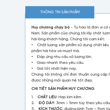
THÔNG TIN SẢN PHẨM
Huy chương chạy bộ
- Tự hào là đơn vị có
Nam. Sản phẩm của chúng tôi lấy chất lượn
hài lòng khách hàng. Chúng tôi cam kết:
• Chất lượng sản phẩm sử dụng chất liệu 
phẩm hài hòa và mượt mà.
• Đáp ứng nhu cầu số lượng lớn.
• Giao nhanh theo yêu cầu.
• Giá tốt nhất hiện nay.
Chúng tôi không chỉ đơn thuần cung cấp 
được những mối quan hệ tốt đẹp.
CHI TIẾT SẢN PHẨM HUY CHƯƠNG
1.
CHẤT LIỆU
: Hợp kim kẽm
2.
ĐỘ DÀY
: 3mm – 5mm tùy theo yêu cầ
3.
KÍCH THƯỚC
: đường kính 7cm – 9cm t