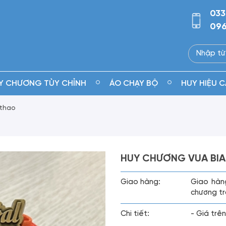
033
096
Y CHƯƠNG TÙY CHỈNH
ÁO CHẠY BỘ
HUY HIỆU C
 thao
HUY CHƯƠNG VUA BIA
Giao hàng:
Giao hàn
chương tr
Chi tiết:
- Giá trên