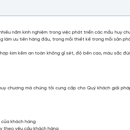
 nhiều năm kinh nghiệm trong việc phát triển các mẫu huy ch
g làm ưu tiên hàng đầu, trong mỗi thiết kế trong mỗi sản 
hợp kim kẽm an toàn không gỉ sét, độ bền cao, màu sắc đún
huy chương mà chúng tôi cung cấp cho Quý khách giải phá
u của khách hàng
ùy theo yêu cầu khách hàng