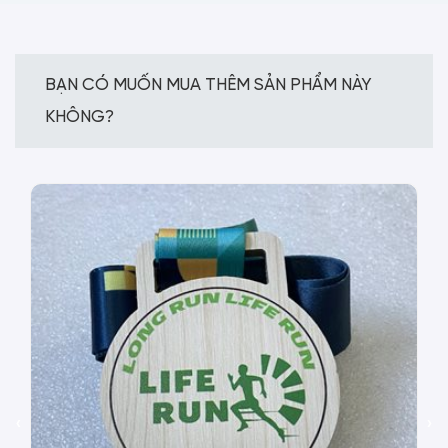
BẠN CÓ MUỐN MUA THÊM SẢN PHẨM NÀY
KHÔNG?
‹
›