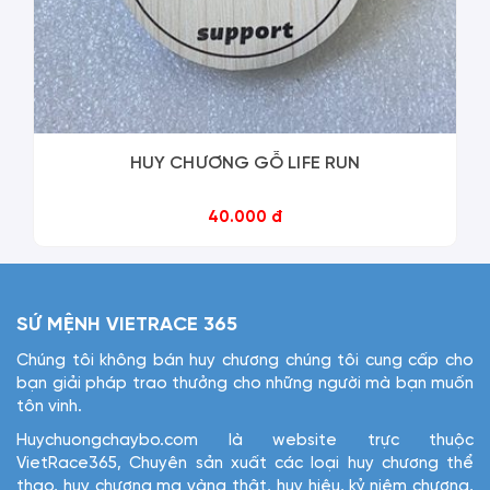
HUY CHƯƠNG GỖ LIFE RUN
40.000 đ
SỨ MỆNH VIETRACE 365
Chúng tôi không bán huy chương chúng tôi cung cấp cho
bạn giải pháp trao thưởng cho những người mà bạn muốn
tôn vinh.
Huychuongchaybo.com là website trực thuộc
VietRace365, Chuyên sản xuất các loại huy chương thể
thao, huy chương mạ vàng thật, huy hiệu, kỷ niệm chương,