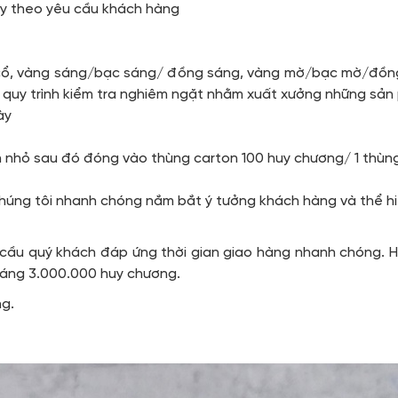
ùy theo yêu cầu khách hàng
u
cổ, vàng sáng/bạc sáng/ đồng sáng, vàng mờ/bạc mờ/đồng 
 quy trình kiểm tra nghiêm ngặt nhằm xuất xưởng những sả
ày
n nhỏ sau đó đóng vào thùng carton 100 huy chương/ 1 thùn
chúng tôi nhanh chóng nắm bắt ý tưởng khách hàng và thể h
 cầu quý khách đáp ứng thời gian giao hàng nhanh chóng. H
tháng 3.000.000 huy chương.
ng.