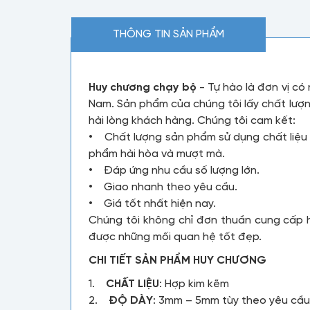
THÔNG TIN SẢN PHẨM
Huy chương chạy bộ
- Tự hào là đơn vị có
Nam. Sản phẩm của chúng tôi lấy chất lượn
hài lòng khách hàng. Chúng tôi cam kết:
• Chất lượng sản phẩm sử dụng chất liệu 
phẩm hài hòa và mượt mà.
• Đáp ứng nhu cầu số lượng lớn.
• Giao nhanh theo yêu cầu.
• Giá tốt nhất hiện nay.
Chúng tôi không chỉ đơn thuần cung cấp 
được những mối quan hệ tốt đẹp.
CHI TIẾT SẢN PHẨM HUY CHƯƠNG
1.
CHẤT LIỆU
: Hợp kim kẽm
2.
ĐỘ DÀY
: 3mm – 5mm tùy theo yêu cầ