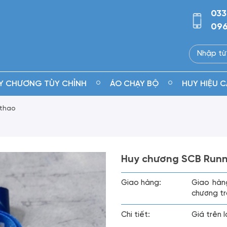
033
096
Y CHƯƠNG TÙY CHỈNH
ÁO CHẠY BỘ
HUY HIỆU C
 thao
Huy chương SCB Runne
Giao hàng:
Giao hàn
chương tr
Chi tiết:
Giá trên 