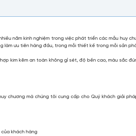
 nhiều năm kinh nghiệm trong việc phát triển các mẫu huy ch
g làm ưu tiên hàng đầu, trong mỗi thiết kế trong mỗi sản 
hợp kim kẽm an toàn không gỉ sét, độ bền cao, màu sắc đún
huy chương mà chúng tôi cung cấp cho Quý khách giải phá
u của khách hàng