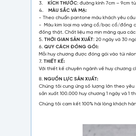
3.
KÍCH THƯỚC
: đường kính 7cm – 9cm t
4.
MÀU SẮC VÀ MẠ:
- Theo chuẩn pantone màu khách yêu cầ
- Màu kim loại mạ vàng cổ/bạc cổ/đồng 
đồng thật. Chất liệu mạ mịn màng qua các
5.
THỜI GIAN SẢN XUẤT
: 20 ngày và 30 ng
6.
QUY CÁCH ĐÓNG GÓI:
Mỗi huy chương được đóng gói vào túi nilo
7.
THIẾT KẾ:
Với thiết kế chuyên ngành về huy chương 
8.
NGUỒN LỰC SẢN XUẤT:
Chúng tôi cung ứng số lượng lớn theo yêu
sản xuất 100.000 huy chương 1 ngày và 1 
Chúng tôi cam kết 100% hài lòng khách hà