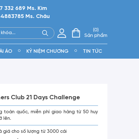
7 332 689 Ms. Kim
4883785 Ms. Châu
0
Sản phẩm
ÀI ÁO
KỶ NIỆM CHƯƠNG
TIN TỨC
rs Club 21 Days Challenge
g toàn quốc, miễn phí giao hàng từ 50 huy
ở lên.
là giá cho số lượng từ 3000 cái