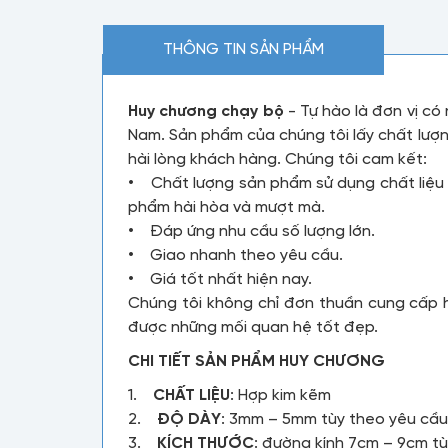
THÔNG TIN SẢN PHẨM
Huy chương chạy bộ
- Tự hào là đơn vị có
Nam. Sản phẩm của chúng tôi lấy chất lượn
hài lòng khách hàng. Chúng tôi cam kết:
• Chất lượng sản phẩm sử dụng chất liệu 
phẩm hài hòa và mượt mà.
• Đáp ứng nhu cầu số lượng lớn.
• Giao nhanh theo yêu cầu.
• Giá tốt nhất hiện nay.
Chúng tôi không chỉ đơn thuần cung cấp 
được những mối quan hệ tốt đẹp.
CHI TIẾT SẢN PHẨM HUY CHƯƠNG
1.
CHẤT LIỆU
: Hợp kim kẽm
2.
ĐỘ DÀY
: 3mm – 5mm tùy theo yêu cầ
3.
KÍCH THƯỚC
: đường kính 7cm – 9cm t