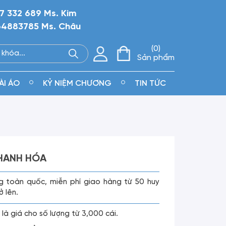
7 332 689 Ms. Kim
4883785 Ms. Châu
0
Sản phẩm
ÀI ÁO
KỶ NIỆM CHƯƠNG
TIN TỨC
HANH HÓA
g toàn quốc, miễn phí giao hàng từ 50 huy
ở lên.
 là giá cho số lượng từ 3,000 cái.