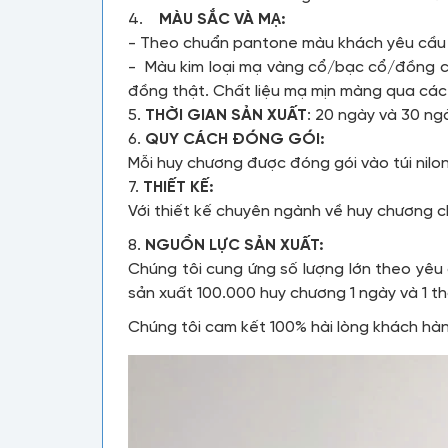
4.
MÀU SẮC VÀ MẠ:
- Theo chuẩn pantone màu khách yêu cầ
- Màu kim loại mạ vàng cổ/bạc cổ/đồng 
đồng thật. Chất liệu mạ mịn màng qua các
5.
THỜI GIAN SẢN XUẤT
: 20 ngày và 30 ng
6.
QUY CÁCH ĐÓNG GÓI:
Mỗi huy chương được đóng gói vào túi nilo
7.
THIẾT KẾ:
Với thiết kế chuyên ngành về huy chương 
8.
NGUỒN LỰC SẢN XUẤT:
Chúng tôi cung ứng số lượng lớn theo yêu
sản xuất 100.000 huy chương 1 ngày và 1 
Chúng tôi cam kết 100% hài lòng khách hà