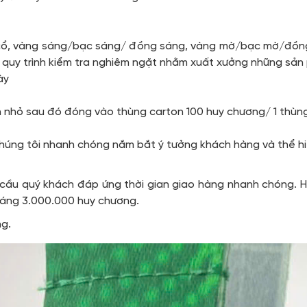
u
cổ, vàng sáng/bạc sáng/ đồng sáng, vàng mờ/bạc mờ/đồng 
 quy trình kiểm tra nghiêm ngặt nhằm xuất xưởng những sả
ày
n nhỏ sau đó đóng vào thùng carton 100 huy chương/ 1 thùn
chúng tôi nhanh chóng nắm bắt ý tưởng khách hàng và thể h
 cầu quý khách đáp ứng thời gian giao hàng nhanh chóng. H
tháng 3.000.000 huy chương.
ng.