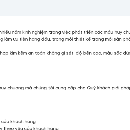
 nhiều năm kinh nghiệm trong việc phát triển các mẫu huy ch
g làm ưu tiên hàng đầu, trong mỗi thiết kế trong mỗi sản 
hợp kim kẽm an toàn không gỉ sét, độ bền cao, màu sắc đún
huy chương mà chúng tôi cung cấp cho Quý khách giải phá
u của khách hàng
ùy theo yêu cầu khách hàng