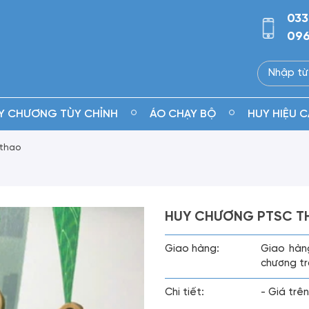
033
096
Y CHƯƠNG TÙY CHỈNH
ÁO CHẠY BỘ
HUY HIỆU C
 thao
HUY CHƯƠNG PTSC T
Giao hàng:
Giao hàn
chương tr
Chi tiết:
- Giá trên