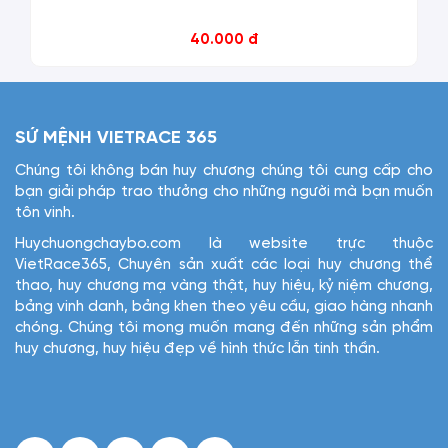
40.000 đ
SỨ MỆNH VIETRACE 365
Chúng tôi không bán huy chương chúng tôi cung cấp cho
bạn giải pháp trao thưởng cho những người mà bạn muốn
tôn vinh.
Huychuongchaybo.com là website trực thuộc
VietRace365, Chuyên sản xuất các loại huy chương thể
thao, huy chương mạ vàng thật, huy hiệu, kỷ niệm chương,
bảng vinh danh, bảng khen theo yêu cầu, giao hàng nhanh
chóng. Chúng tôi mong muốn mang đến những sản phẩm
huy chương, huy hiệu đẹp về hình thức lẫn tinh thần.