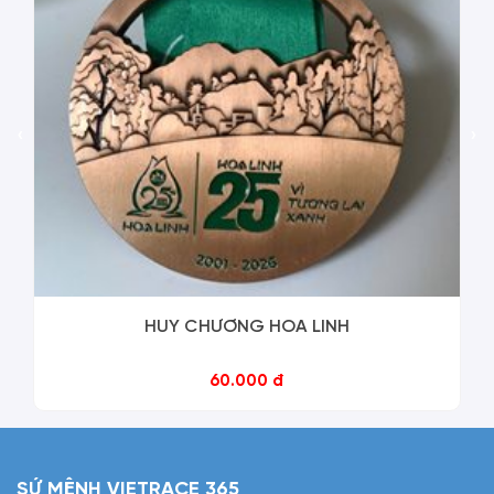
‹
›
HUY CHƯƠNG HOA LINH
60.000 đ
SỨ MỆNH VIETRACE 365