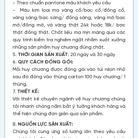
- Theo chuẩn pantone màu khách yêu cầu
- Màu kim loại mạ vàng cổ/bạc cổ/đồng cổ,
vàng sáng/bạc sáng/ đồng sáng, vàng mờ/bạc
mờ/đồng mờ, và vàng thật 24k hoặc 18k/ bạc
thật đồng thật. Chất liệu mạ mịn màng qua các
quy trình kiểm tra nghiêm ngặt nhằm xuất xưởng
những sản phẩm huy chương đúng chất.
5.
THỜI GIAN SẢN XUẤT
: 20 ngày và 30 ngày
6.
QUY CÁCH ĐÓNG GÓI:
Mỗi huy chương được đóng gói vào túi nilon nhỏ
sau đó đóng vào thùng carton 100 huy chương/ 1
thùng.
7.
THIẾT KẾ:
Với thiết kế chuyên ngành về huy chương chúng
tôi nhanh chóng nắm bắt ý tưởng khách hàng và
thể hiện chúng đơn giản qua sản phẩm.
8.
NGUỒN LỰC SẢN XUẤT:
Chúng tôi cung ứng số lượng lớn theo yêu cầu