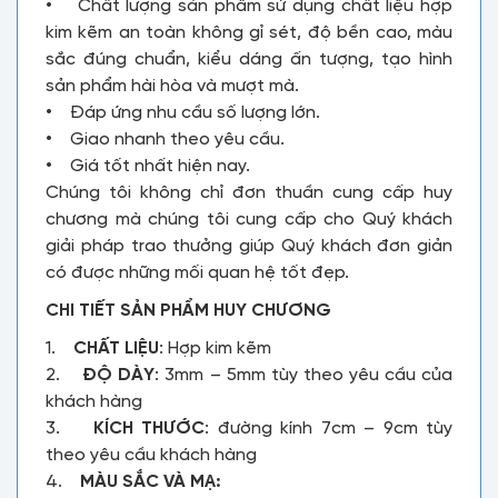
• Chất lượng sản phẩm sử dụng chất liệu hợp
kim kẽm an toàn không gỉ sét, độ bền cao, màu
sắc đúng chuẩn, kiểu dáng ấn tượng, tạo hình
sản phẩm hài hòa và mượt mà.
• Đáp ứng nhu cầu số lượng lớn.
• Giao nhanh theo yêu cầu.
• Giá tốt nhất hiện nay.
Chúng tôi không chỉ đơn thuần cung cấp huy
chương mà chúng tôi cung cấp cho Quý khách
giải pháp trao thưởng giúp Quý khách đơn giản
có được những mối quan hệ tốt đẹp.
CHI TIẾT SẢN PHẨM HUY CHƯƠNG
1.
CHẤT LIỆU
: Hợp kim kẽm
2.
ĐỘ DÀY
: 3mm – 5mm tùy theo yêu cầu của
khách hàng
3.
KÍCH THƯỚC
: đường kính 7cm – 9cm tùy
theo yêu cầu khách hàng
4.
MÀU SẮC VÀ MẠ: