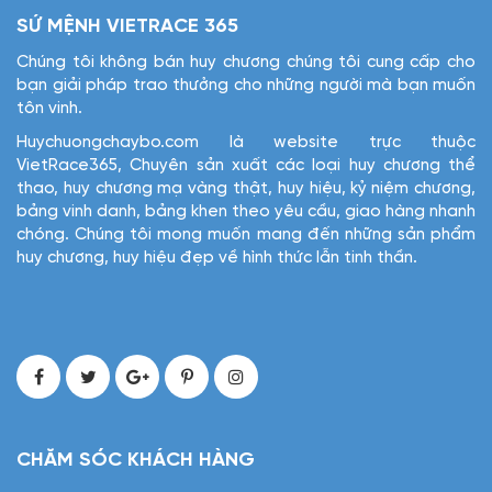
SỨ MỆNH VIETRACE 365
Chúng tôi không bán huy chương chúng tôi cung cấp cho
bạn giải pháp trao thưởng cho những người mà bạn muốn
tôn vinh.
Huychuongchaybo.com là website trực thuộc
VietRace365, Chuyên sản xuất các loại huy chương thể
thao, huy chương mạ vàng thật, huy hiệu, kỷ niệm chương,
bảng vinh danh, bảng khen theo yêu cầu, giao hàng nhanh
chóng. Chúng tôi mong muốn mang đến những sản phẩm
huy chương, huy hiệu đẹp về hình thức lẫn tinh thần.
CHĂM SÓC KHÁCH HÀNG