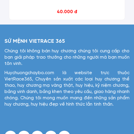
40.000 đ
SỨ MỆNH VIETRACE 365
Chúng tôi không bán huy chương chúng tôi cung cấp cho
bạn giải pháp trao thưởng cho những người mà bạn muốn
tôn vinh.
Huychuongchaybo.com là website trực thuộc
VietRace365, Chuyên sản xuất các loại huy chương thể
thao, huy chương mạ vàng thật, huy hiệu, kỷ niệm chương,
bảng vinh danh, bảng khen theo yêu cầu, giao hàng nhanh
chóng. Chúng tôi mong muốn mang đến những sản phẩm
huy chương, huy hiệu đẹp về hình thức lẫn tinh thần.