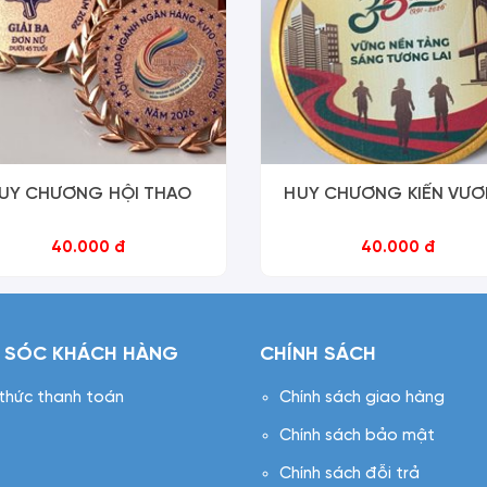
UY CHƯƠNG HỘI THAO
HUY CHƯƠNG KIẾN VƯ
40.000 đ
40.000 đ
 SÓC KHÁCH HÀNG
CHÍNH SÁCH
 thức thanh toán
Chính sách giao hàng
Chính sách bảo mật
Chính sách đỗi trả