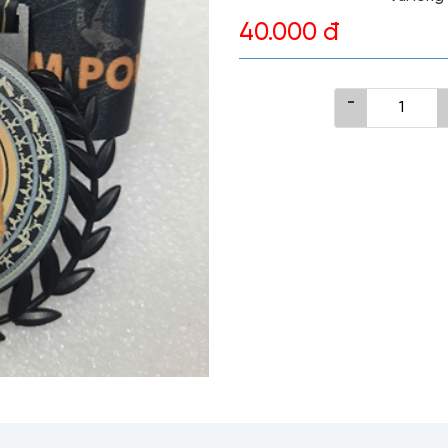
40.000 đ
-