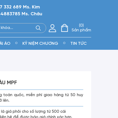
7 332 689 Ms. Kim
4883785 Ms. Châu
0
Sản phẩm
ÀI ÁO
KỶ NIỆM CHƯƠNG
TIN TỨC
ÀU MPF
g toàn quốc, miễn phí giao hàng từ 50 huy
ở lên.
 là giá phôi cho số lượng từ 500 cái
g liên hệ để được báo giá chính xác hơn.