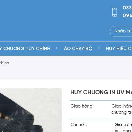
033
096
Y CHƯƠNG TÙY CHỈNH
ÁO CHẠY BỘ
HUY HIỆU C
chỉnh
HUY CHƯƠNG IN UV M
Giao hàng:
Giao hàn
chương tr
Chi tiết:
- Giá trên
- Vui lòn