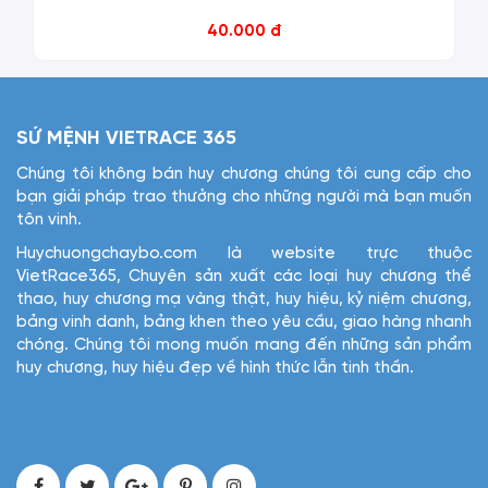
40.000 đ
SỨ MỆNH VIETRACE 365
Chúng tôi không bán huy chương chúng tôi cung cấp cho
bạn giải pháp trao thưởng cho những người mà bạn muốn
tôn vinh.
Huychuongchaybo.com là website trực thuộc
VietRace365, Chuyên sản xuất các loại huy chương thể
thao, huy chương mạ vàng thật, huy hiệu, kỷ niệm chương,
bảng vinh danh, bảng khen theo yêu cầu, giao hàng nhanh
chóng. Chúng tôi mong muốn mang đến những sản phẩm
huy chương, huy hiệu đẹp về hình thức lẫn tinh thần.