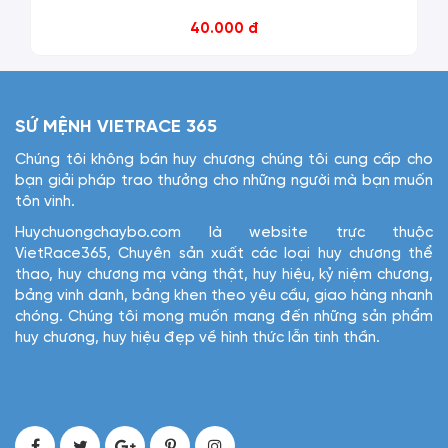
40.000 đ
SỨ MỆNH VIETRACE 365
Chúng tôi không bán huy chương chúng tôi cung cấp cho
bạn giải pháp trao thưởng cho những người mà bạn muốn
tôn vinh.
Huychuongchaybo.com là website trực thuộc
VietRace365, Chuyên sản xuất các loại huy chương thể
thao, huy chương mạ vàng thật, huy hiệu, kỷ niệm chương,
bảng vinh danh, bảng khen theo yêu cầu, giao hàng nhanh
chóng. Chúng tôi mong muốn mang đến những sản phẩm
huy chương, huy hiệu đẹp về hình thức lẫn tinh thần.