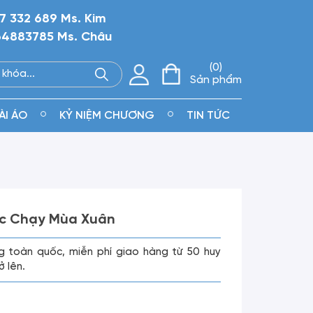
7 332 689 Ms. Kim
4883785 Ms. Châu
0
Sản phẩm
ÀI ÁO
KỶ NIỆM CHƯƠNG
TIN TỨC
ớc Chạy Mùa Xuân
g toàn quốc, miễn phí giao hàng từ 50 huy
ở lên.