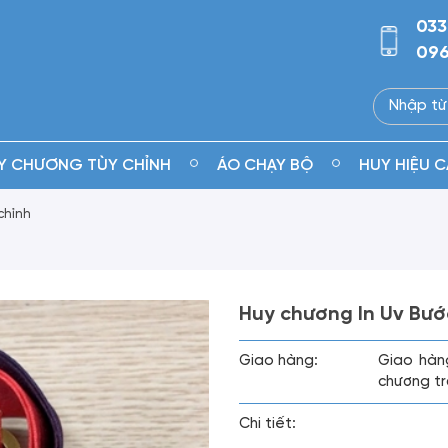
033
096
Y CHƯƠNG TÙY CHỈNH
ÁO CHẠY BỘ
HUY HIỆU C
chỉnh
Huy chương In Uv Bư
Giao hàng:
Giao hàn
chương tr
Chi tiết: