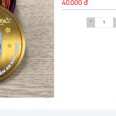
40.000 đ
-