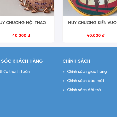
UY CHƯƠNG HỘI THAO
HUY CHƯƠNG KIẾN VƯ
40.000 đ
40.000 đ
 SÓC KHÁCH HÀNG
CHÍNH SÁCH
 thức thanh toán
Chính sách giao hàng
Chính sách bảo mật
Chính sách đỗi trả