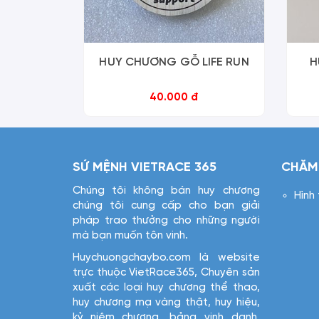
HUY CHƯƠNG GỖ LIFE RUN
H
40.000 đ
SỨ MỆNH VIETRACE 365
CHĂM
Chúng tôi không bán huy chương
Hình
chúng tôi cung cấp cho bạn giải
pháp trao thưởng cho những người
mà bạn muốn tôn vinh.
Huychuongchaybo.com là website
trực thuộc VietRace365, Chuyên sản
xuất các loại huy chương thể thao,
huy chương mạ vàng thật, huy hiệu,
kỷ niệm chương, bảng vinh danh,