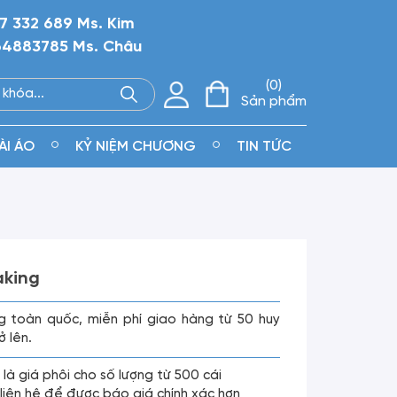
7 332 689 Ms. Kim
4883785 Ms. Châu
0
Sản phẩm
ÀI ÁO
KỶ NIỆM CHƯƠNG
TIN TỨC
aking
g toàn quốc, miễn phí giao hàng từ 50 huy
ở lên.
 là giá phôi cho số lượng từ 500 cái
g liên hệ để được báo giá chính xác hơn