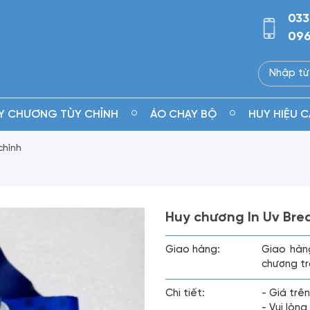
033
096
Y CHƯƠNG TÙY CHỈNH
ÁO CHẠY BỘ
HUY HIỆU C
chỉnh
Huy chương In Uv Bre
Giao hàng:
Giao hàn
chương tr
Chi tiết:
- Giá trên
- Vui lòn