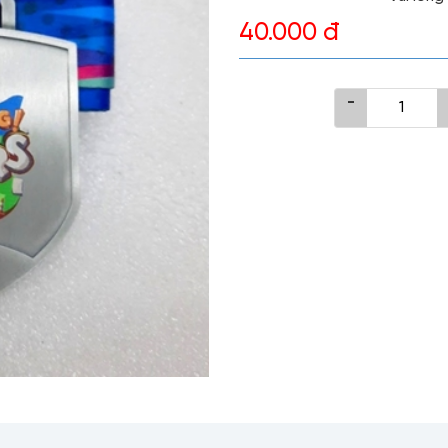
40.000 đ
-