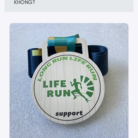
KHÔNG?
‹
›