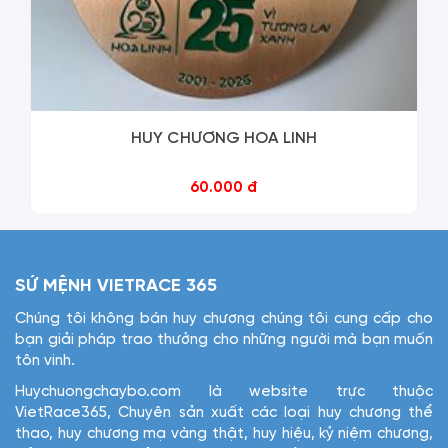
HUY CHƯƠNG HOA LINH
60.000 đ
SỨ MỆNH VIETRACE 365
Chúng tôi không bán huy chương chúng tôi cung cấp cho
bạn giải pháp trao thưởng cho những người mà bạn muốn
tôn vinh.
Huychuongchaybo.com là website trực thuộc
VietRace365, Chuyên sản xuất các loại huy chương thể
thao, huy chương mạ vàng thật, huy hiệu, kỷ niệm chương,