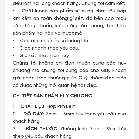
đều làm hài lòng khách hàng. Chúng tôi cam kết:
• Chất lượng sản phẩm sử dụng chất liệu hợp
kim kẽm an toàn không gỉ sét, độ bền cao, màu
sắc đúng chuẩn, kiểu dáng ấn tượng, tạo hình
sản phẩm hài hòa và mượt mà.
• Đáp ứng nhu cầu số lượng lớn.
• Giao nhanh theo yêu cầu.
• Giá tốt nhất hiện nay.
Chúng tôi không chỉ đơn thuần cung cấp huy
chương mà chúng tôi cung cấp cho Quý khách
giải pháp trao thưởng giúp Quý khách đơn giản
có được những mối quan hệ tốt đẹp.
CHI TIẾT SẢN PHẨM HUY CHƯƠNG
1.
CHẤT LIỆU
: Hợp kim kẽm
2.
ĐỘ DÀY
: 3mm – 5mm tùy theo yêu cầu của
khách hàng
3.
KÍCH THƯỚC
: đường kính 7cm – 9cm tùy
theo yêu cầu khách hàng