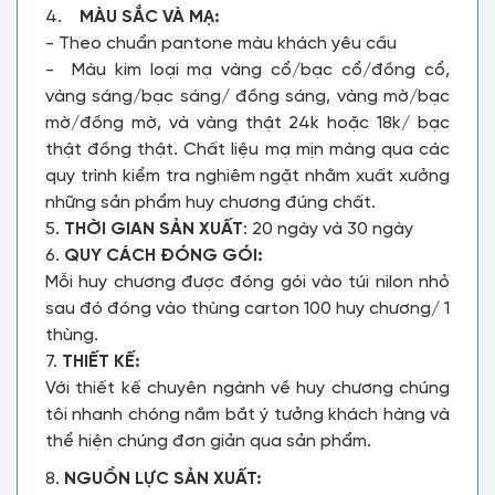
4.
MÀU SẮC VÀ MẠ:
- Theo chuẩn pantone màu khách yêu cầu
- Màu kim loại mạ vàng cổ/bạc cổ/đồng cổ,
vàng sáng/bạc sáng/ đồng sáng, vàng mờ/bạc
mờ/đồng mờ, và vàng thật 24k hoặc 18k/ bạc
thật đồng thật. Chất liệu mạ mịn màng qua các
quy trình kiểm tra nghiêm ngặt nhằm xuất xưởng
những sản phẩm huy chương đúng chất.
5.
THỜI GIAN SẢN XUẤT
: 20 ngày và 30 ngày
6.
QUY CÁCH ĐÓNG GÓI:
Mỗi huy chương được đóng gói vào túi nilon nhỏ
sau đó đóng vào thùng carton 100 huy chương/ 1
thùng.
7.
THIẾT KẾ:
Với thiết kế chuyên ngành về huy chương chúng
tôi nhanh chóng nắm bắt ý tưởng khách hàng và
thể hiện chúng đơn giản qua sản phẩm.
8.
NGUỒN LỰC SẢN XUẤT: