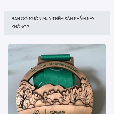
BẠN CÓ MUỐN MUA THÊM SẢN PHẨM NÀY
KHÔNG?
‹
›