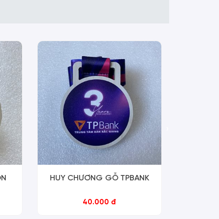
›
ON
HUY CHƯƠNG GỖ TPBANK
HUY CHƯ
40.000 đ