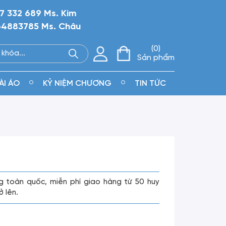
7 332 689 Ms. Kim
4883785 Ms. Châu
0
Sản phẩm
ÀI ÁO
KỶ NIỆM CHƯƠNG
TIN TỨC
g toàn quốc, miễn phí giao hàng từ 50 huy
ở lên.