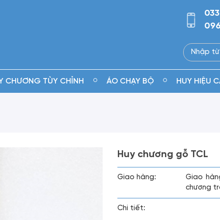
033
096
Y CHƯƠNG TÙY CHỈNH
ÁO CHẠY BỘ
HUY HIỆU C
Huy chương gỗ TCL
Giao hàng:
Giao hàn
chương tr
Chi tiết: