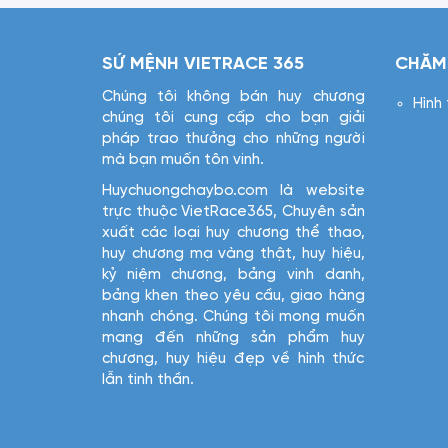
SỨ MỆNH VIETRACE 365
CHĂM
Chúng tôi không bán huy chương
Hình
chúng tôi cung cấp cho bạn giải
pháp trao thưởng cho những người
mà bạn muốn tôn vinh.
Huychuongchaybo.com là website
trực thuộc VietRace365, Chuyên sản
xuất các loại huy chương thể thao,
huy chương mạ vàng thật, huy hiệu,
kỷ niệm chương, bảng vinh danh,
bảng khen theo yêu cầu, giao hàng
nhanh chóng. Chúng tôi mong muốn
mang đến những sản phẩm huy
chương, huy hiệu đẹp về hình thức
lẫn tinh thần.