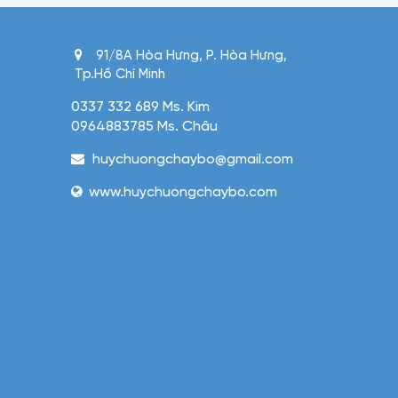
91/8A Hòa Hưng, P. Hòa Hưng,
Tp.Hồ Chí Minh
0337 332 689 Ms. Kim
0964883785 Ms. Châu
huychuongchaybo@gmail.com
www.huychuongchaybo.com