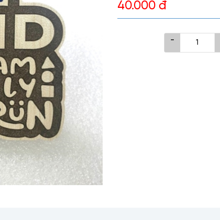
40.000 đ
-