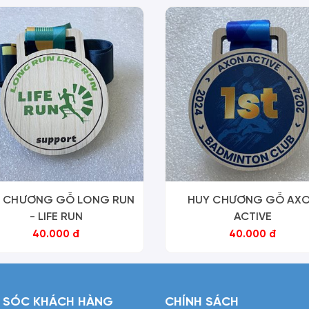
 CHƯƠNG GỖ LONG RUN
HUY CHƯƠNG GỖ AX
- LIFE RUN
ACTIVE
40.000 đ
40.000 đ
 SÓC KHÁCH HÀNG
CHÍNH SÁCH