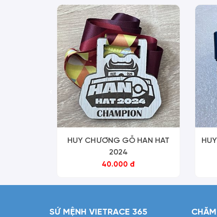
‹
HUY CHƯƠNG GỖ HAN HAT
HUY
2024
40.000 đ
SỨ MỆNH VIETRACE 365
CHĂM