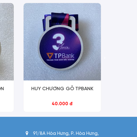
›
ON
HUY CHƯƠNG GỖ TPBANK
HUY CHƯ
40.000 đ
91/8A Hòa Hưng, P. Hòa Hưng,