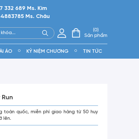
7 332 689 Ms. Kim
4883785 Ms. Châu
0
Sản phẩm
ÀI ÁO
KỶ NIỆM CHƯƠNG
TIN TỨC
y Run
g toàn quốc, miễn phí giao hàng từ 50 huy
ở lên.