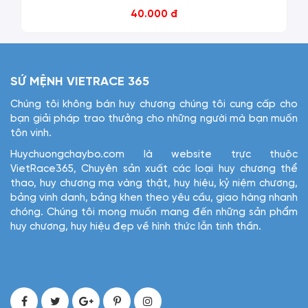
40.000 đ
SỨ MỆNH VIETRACE 365
Chúng tôi không bán huy chương chúng tôi cung cấp cho
bạn giải pháp trao thưởng cho những người mà bạn muốn
tôn vinh.
Huychuongchaybo.com là website trực thuộc
VietRace365, Chuyên sản xuất các loại huy chương thể
thao, huy chương mạ vàng thật, huy hiệu, kỷ niệm chương,
bảng vinh danh, bảng khen theo yêu cầu, giao hàng nhanh
chóng. Chúng tôi mong muốn mang đến những sản phẩm
huy chương, huy hiệu đẹp về hình thức lẫn tinh thần.