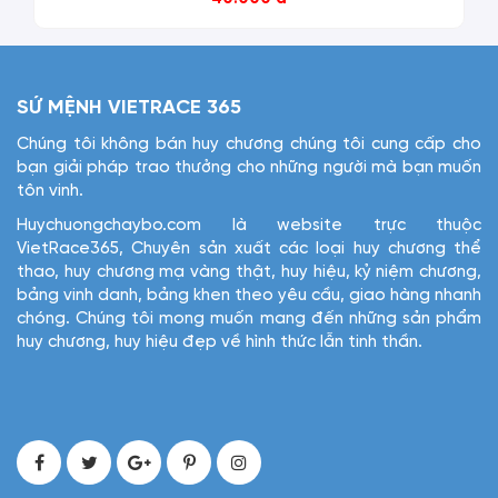
SỨ MỆNH VIETRACE 365
Chúng tôi không bán huy chương chúng tôi cung cấp cho
bạn giải pháp trao thưởng cho những người mà bạn muốn
tôn vinh.
Huychuongchaybo.com là website trực thuộc
VietRace365, Chuyên sản xuất các loại huy chương thể
thao, huy chương mạ vàng thật, huy hiệu, kỷ niệm chương,
bảng vinh danh, bảng khen theo yêu cầu, giao hàng nhanh
chóng. Chúng tôi mong muốn mang đến những sản phẩm
huy chương, huy hiệu đẹp về hình thức lẫn tinh thần.