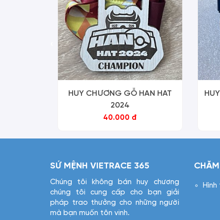
‹
HUY CHƯƠNG GỖ HAN HAT
HUY
2024
40.000 đ
SỨ MỆNH VIETRACE 365
CHĂM
Chúng tôi không bán huy chương
Hình
chúng tôi cung cấp cho bạn giải
pháp trao thưởng cho những người
mà bạn muốn tôn vinh.