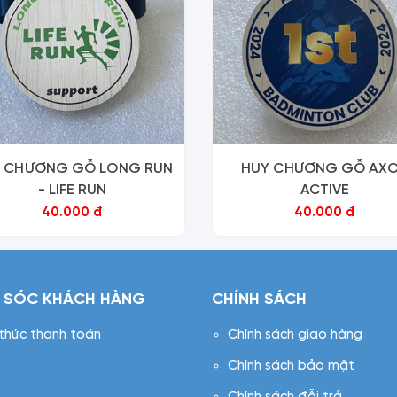
 CHƯƠNG GỖ LONG RUN
HUY CHƯƠNG GỖ AX
- LIFE RUN
ACTIVE
40.000 đ
40.000 đ
 SÓC KHÁCH HÀNG
CHÍNH SÁCH
 thức thanh toán
Chính sách giao hàng
Chính sách bảo mật