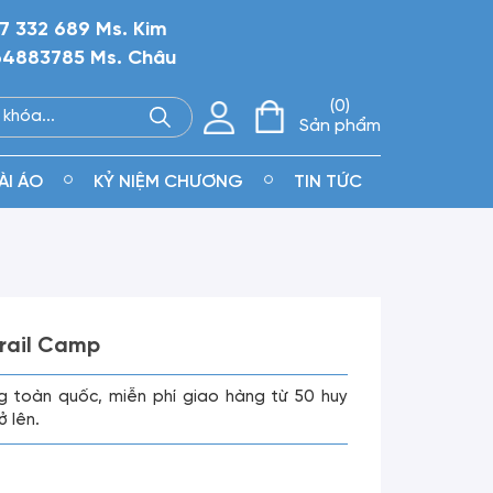
7 332 689 Ms. Kim
4883785 Ms. Châu
0
Sản phẩm
ÀI ÁO
KỶ NIỆM CHƯƠNG
TIN TỨC
rail Camp
g toàn quốc, miễn phí giao hàng từ 50 huy
ở lên.