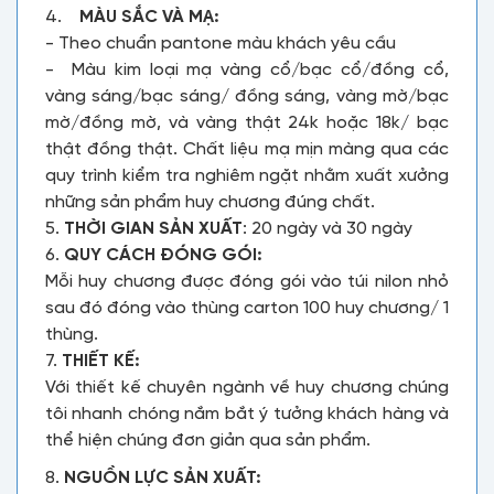
4.
MÀU SẮC VÀ MẠ:
- Theo chuẩn pantone màu khách yêu cầu
- Màu kim loại mạ vàng cổ/bạc cổ/đồng cổ,
vàng sáng/bạc sáng/ đồng sáng, vàng mờ/bạc
mờ/đồng mờ, và vàng thật 24k hoặc 18k/ bạc
thật đồng thật. Chất liệu mạ mịn màng qua các
quy trình kiểm tra nghiêm ngặt nhằm xuất xưởng
những sản phẩm huy chương đúng chất.
5.
THỜI GIAN SẢN XUẤT
: 20 ngày và 30 ngày
6.
QUY CÁCH ĐÓNG GÓI:
Mỗi huy chương được đóng gói vào túi nilon nhỏ
sau đó đóng vào thùng carton 100 huy chương/ 1
thùng.
7.
THIẾT KẾ:
Với thiết kế chuyên ngành về huy chương chúng
tôi nhanh chóng nắm bắt ý tưởng khách hàng và
thể hiện chúng đơn giản qua sản phẩm.
8.
NGUỒN LỰC SẢN XUẤT: