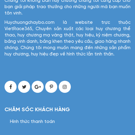
Chúng tôi không bán huy chương chúng tôi cung cấp cho
bạn giải pháp trao thưởng cho những người mà bạn muốn
tôn vinh.
Huychuongchaybo.com là website trực thuộc
VietRace365, Chuyên sản xuất các loại huy chương thể
thao, huy chương mạ vàng thật, huy hiệu, kỷ niệm chương,
bảng vinh danh, bảng khen theo yêu cầu, giao hàng nhanh
chóng. Chúng tôi mong muốn mang đến những sản phẩm
huy chương, huy hiệu đẹp về hình thức lẫn tinh thần.
CHĂM SÓC KHÁCH HÀNG
Hình thức thanh toán