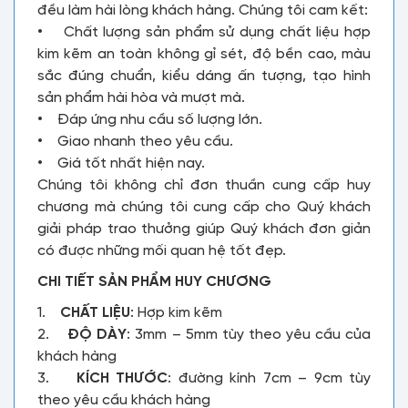
đều làm hài lòng khách hàng. Chúng tôi cam kết:
• Chất lượng sản phẩm sử dụng chất liệu hợp
kim kẽm an toàn không gỉ sét, độ bền cao, màu
sắc đúng chuẩn, kiểu dáng ấn tượng, tạo hình
sản phẩm hài hòa và mượt mà.
• Đáp ứng nhu cầu số lượng lớn.
• Giao nhanh theo yêu cầu.
• Giá tốt nhất hiện nay.
Chúng tôi không chỉ đơn thuần cung cấp huy
chương mà chúng tôi cung cấp cho Quý khách
giải pháp trao thưởng giúp Quý khách đơn giản
có được những mối quan hệ tốt đẹp.
CHI TIẾT SẢN PHẨM HUY CHƯƠNG
1.
CHẤT LIỆU
: Hợp kim kẽm
2.
ĐỘ DÀY
: 3mm – 5mm tùy theo yêu cầu của
khách hàng
3.
KÍCH THƯỚC
: đường kính 7cm – 9cm tùy
theo yêu cầu khách hàng