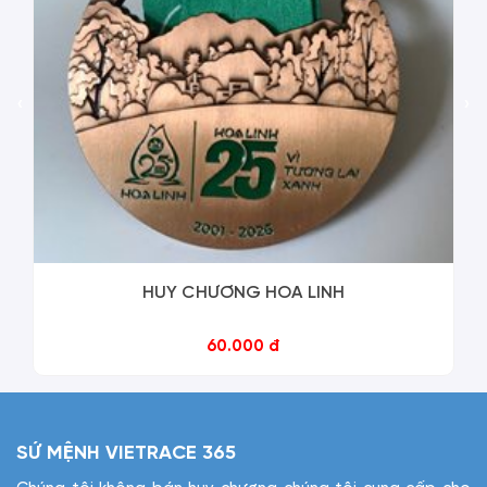
‹
›
HUY CHƯƠNG HOA LINH
60.000 đ
SỨ MỆNH VIETRACE 365