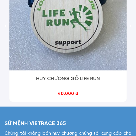
‹
›
HUY CHƯƠNG GỖ LIFE RUN
40.000 đ
SỨ MỆNH VIETRACE 365
Chúng tôi không bán huy chương chúng tôi cung cấp cho