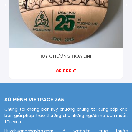
‹
›
HUY CHƯƠNG HOA LINH
60.000 đ
SỨ MỆNH VIETRACE 365
Chúng tôi không bán huy chương chúng tôi cung cấp cho
bạn giải pháp trao thưởng cho những người mà bạn muốn
tôn vinh.
Huychuongchaybo.com là website trực thuộc