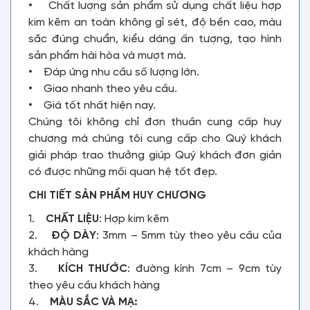
• Chất lượng sản phẩm sử dụng chất liệu hợp
kim kẽm an toàn không gỉ sét, độ bền cao, màu
sắc đúng chuẩn, kiểu dáng ấn tượng, tạo hình
sản phẩm hài hòa và mượt mà.
• Đáp ứng nhu cầu số lượng lớn.
• Giao nhanh theo yêu cầu.
• Giá tốt nhất hiện nay.
Chúng tôi không chỉ đơn thuần cung cấp huy
chương mà chúng tôi cung cấp cho Quý khách
giải pháp trao thưởng giúp Quý khách đơn giản
có được những mối quan hệ tốt đẹp.
CHI TIẾT SẢN PHẨM HUY CHƯƠNG
1.
CHẤT LIỆU
: Hợp kim kẽm
2.
ĐỘ DÀY
: 3mm – 5mm tùy theo yêu cầu của
khách hàng
3.
KÍCH THƯỚC
: đường kính 7cm – 9cm tùy
theo yêu cầu khách hàng
4.
MÀU SẮC VÀ MẠ: