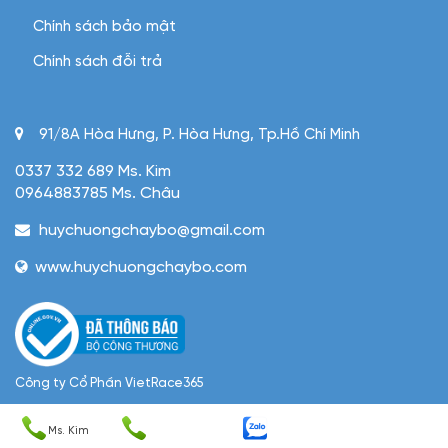
Chính sách bảo mật
Chính sách đỗi trả
91/8A Hòa Hưng, P. Hòa Hưng, Tp.Hồ Chí Minh
0337 332 689 Ms. Kim
0964883785 Ms. Châu
huychuongchaybo@gmail.com
www.huychuongchaybo.com
Công ty Cổ Phần VietRace365
Giấy phép/MST: 0305952229 do Sở KHDTHCM cấp ngày
Ms. Kim