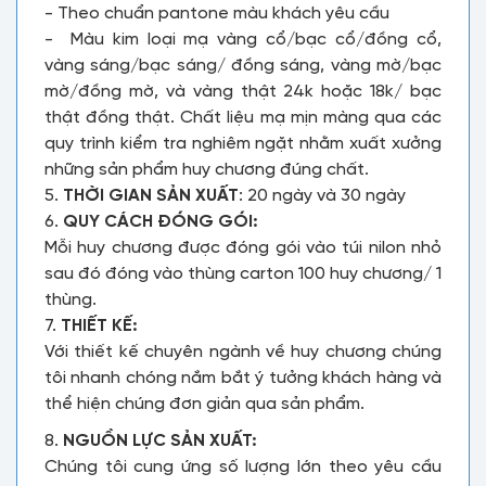
- Theo chuẩn pantone màu khách yêu cầu
- Màu kim loại mạ vàng cổ/bạc cổ/đồng cổ,
vàng sáng/bạc sáng/ đồng sáng, vàng mờ/bạc
mờ/đồng mờ, và vàng thật 24k hoặc 18k/ bạc
thật đồng thật. Chất liệu mạ mịn màng qua các
quy trình kiểm tra nghiêm ngặt nhằm xuất xưởng
những sản phẩm huy chương đúng chất.
5.
THỜI GIAN SẢN XUẤT
: 20 ngày và 30 ngày
6.
QUY CÁCH ĐÓNG GÓI:
Mỗi huy chương được đóng gói vào túi nilon nhỏ
sau đó đóng vào thùng carton 100 huy chương/ 1
thùng.
7.
THIẾT KẾ:
Với thiết kế chuyên ngành về huy chương chúng
tôi nhanh chóng nắm bắt ý tưởng khách hàng và
thể hiện chúng đơn giản qua sản phẩm.
8.
NGUỒN LỰC SẢN XUẤT:
Chúng tôi cung ứng số lượng lớn theo yêu cầu