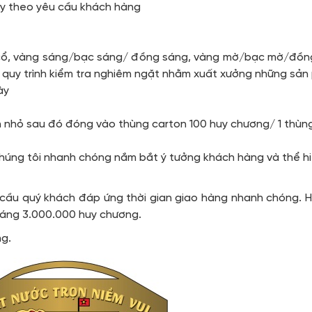
ùy theo yêu cầu khách hàng
u
cổ, vàng sáng/bạc sáng/ đồng sáng, vàng mờ/bạc mờ/đồng 
 quy trình kiểm tra nghiêm ngặt nhằm xuất xưởng những sả
ày
n nhỏ sau đó đóng vào thùng carton 100 huy chương/ 1 thùn
chúng tôi nhanh chóng nắm bắt ý tưởng khách hàng và thể h
 cầu quý khách đáp ứng thời gian giao hàng nhanh chóng. H
tháng 3.000.000 huy chương.
ng.