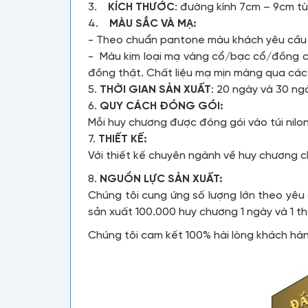
3.
KÍCH THƯỚC
: đường kính 7cm – 9cm t
4.
MÀU SẮC VÀ MẠ:
- Theo chuẩn pantone màu khách yêu cầ
- Màu kim loại mạ vàng cổ/bạc cổ/đồng 
đồng thật. Chất liệu mạ mịn màng qua các
5.
THỜI GIAN SẢN XUẤT
: 20 ngày và 30 ng
6.
QUY CÁCH ĐÓNG GÓI:
Mỗi huy chương được đóng gói vào túi nilo
7.
THIẾT KẾ:
Với thiết kế chuyên ngành về huy chương 
8.
NGUỒN LỰC SẢN XUẤT:
Chúng tôi cung ứng số lượng lớn theo yêu
sản xuất 100.000 huy chương 1 ngày và 1 
Chúng tôi cam kết 100% hài lòng khách hà