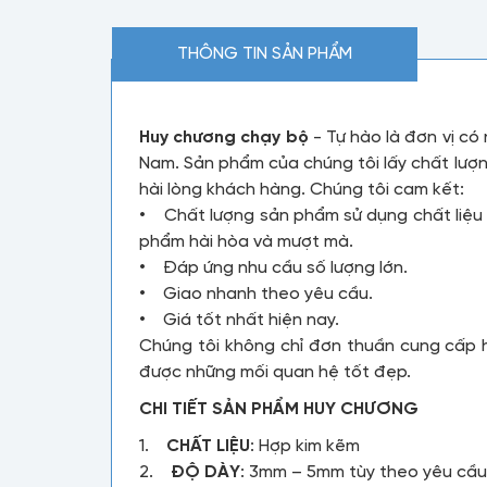
THÔNG TIN SẢN PHẨM
Huy chương chạy bộ
- Tự hào là đơn vị có
Nam. Sản phẩm của chúng tôi lấy chất lượn
hài lòng khách hàng. Chúng tôi cam kết:
• Chất lượng sản phẩm sử dụng chất liệu 
phẩm hài hòa và mượt mà.
• Đáp ứng nhu cầu số lượng lớn.
• Giao nhanh theo yêu cầu.
• Giá tốt nhất hiện nay.
Chúng tôi không chỉ đơn thuần cung cấp 
được những mối quan hệ tốt đẹp.
CHI TIẾT SẢN PHẨM HUY CHƯƠNG
1.
CHẤT LIỆU
: Hợp kim kẽm
2.
ĐỘ DÀY
: 3mm – 5mm tùy theo yêu cầ