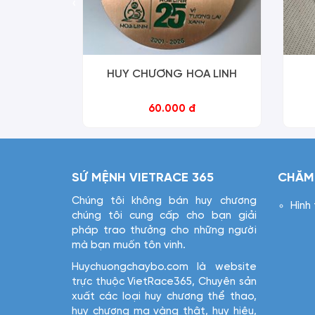
‹
HUY CHƯƠNG HOA LINH
60.000 đ
SỨ MỆNH VIETRACE 365
CHĂM
Chúng tôi không bán huy chương
Hình
chúng tôi cung cấp cho bạn giải
pháp trao thưởng cho những người
mà bạn muốn tôn vinh.
Huychuongchaybo.com là website
trực thuộc VietRace365, Chuyên sản
xuất các loại huy chương thể thao,
huy chương mạ vàng thật, huy hiệu,