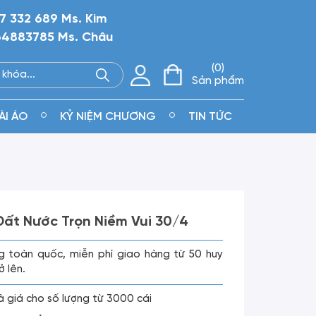
7 332 689 Ms. Kim
4883785 Ms. Châu
0
Sản phẩm
ÀI ÁO
KỶ NIỆM CHƯƠNG
TIN TỨC
ất Nước Trọn Niềm Vui 30/4
g toàn quốc, miễn phí giao hàng từ 50 huy
ở lên.
là giá cho số lượng từ 3000 cái