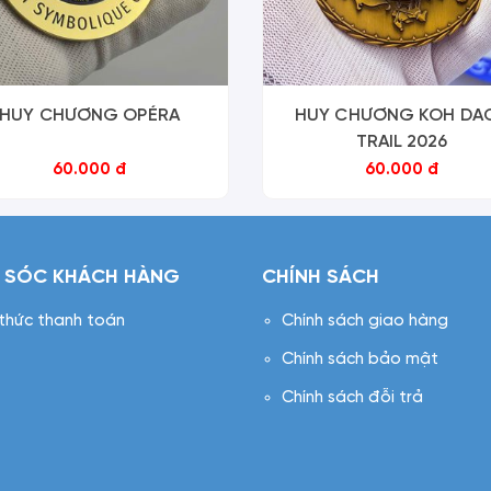
HUY CHƯƠNG OPÉRA
HUY CHƯƠNG KOH DA
TRAIL 2026
60.000 đ
60.000 đ
 SÓC KHÁCH HÀNG
CHÍNH SÁCH
 thức thanh toán
Chính sách giao hàng
Chính sách bảo mật
Chính sách đỗi trả