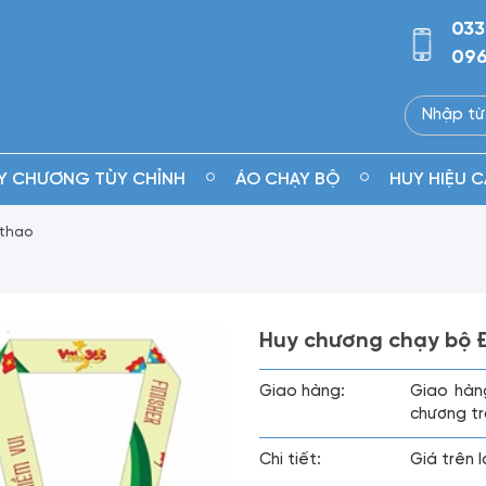
033
096
Y CHƯƠNG TÙY CHỈNH
ÁO CHẠY BỘ
HUY HIỆU C
 thao
Huy chương chạy bộ Đ
Giao hàng:
Giao hàn
chương tr
Chi tiết:
Giá trên 