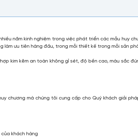
 nhiều năm kinh nghiệm trong việc phát triển các mẫu huy ch
g làm ưu tiên hàng đầu, trong mỗi thiết kế trong mỗi sản 
hợp kim kẽm an toàn không gỉ sét, độ bền cao, màu sắc đún
huy chương mà chúng tôi cung cấp cho Quý khách giải phá
u của khách hàng