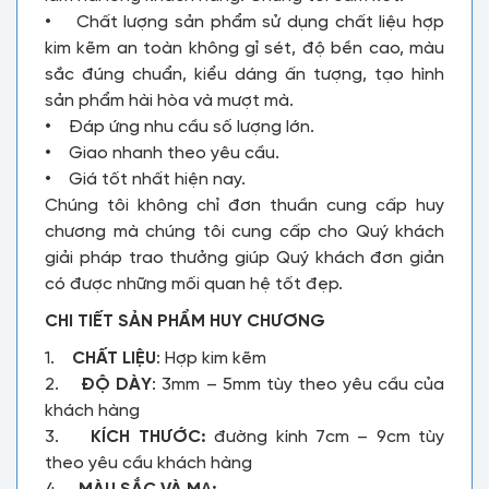
• Chất lượng sản phẩm sử dụng chất liệu hợp
kim kẽm an toàn không gỉ sét, độ bền cao, màu
sắc đúng chuẩn, kiểu dáng ấn tượng, tạo hình
sản phẩm hài hòa và mượt mà.
• Đáp ứng nhu cầu số lượng lớn.
• Giao nhanh theo yêu cầu.
• Giá tốt nhất hiện nay.
Chúng tôi không chỉ đơn thuần cung cấp huy
chương mà chúng tôi cung cấp cho Quý khách
giải pháp trao thưởng giúp Quý khách đơn giản
có được những mối quan hệ tốt đẹp.
CHI TIẾT SẢN PHẨM HUY CHƯƠNG
1.
CHẤT LIỆU
: Hợp kim kẽm
2.
ĐỘ DÀY
: 3mm – 5mm tùy theo yêu cầu của
khách hàng
3.
KÍCH THƯỚC:
đường kính 7cm – 9cm tùy
theo yêu cầu khách hàng