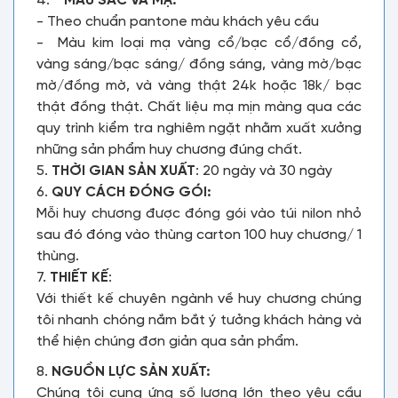
4.
MÀU SẮC VÀ MẠ:
- Theo chuẩn pantone màu khách yêu cầu
- Màu kim loại mạ vàng cổ/bạc cổ/đồng cổ,
vàng sáng/bạc sáng/ đồng sáng, vàng mờ/bạc
mờ/đồng mờ, và vàng thật 24k hoặc 18k/ bạc
thật đồng thật. Chất liệu mạ mịn màng qua các
quy trình kiểm tra nghiêm ngặt nhằm xuất xưởng
những sản phẩm huy chương đúng chất.
5.
THỜI GIAN SẢN XUẤT
: 20 ngày và 30 ngày
6.
QUY CÁCH ĐÓNG GÓI:
Mỗi huy chương được đóng gói vào túi nilon nhỏ
sau đó đóng vào thùng carton 100 huy chương/ 1
thùng.
7.
THIẾT KẾ
:
Với thiết kế chuyên ngành về huy chương chúng
tôi nhanh chóng nắm bắt ý tưởng khách hàng và
thể hiện chúng đơn giản qua sản phẩm.
8.
NGUỒN LỰC SẢN XUẤT:
Chúng tôi cung ứng số lượng lớn theo yêu cầu