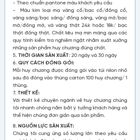
- Theo chuẩn pantone màu khách yêu cầu
- Màu kim loại mạ vàng cổ/bạc cổ/đồng cổ,
vàng sáng/bạc sáng/ đồng sáng, vàng mờ/bạc
mờ/đồng mờ, và vàng thật 24k hoặc 18k/ bạc
thật đồng thật. Chất liệu mạ mịn màng qua các
quy trình kiểm tra nghiêm ngặt nhằm xuất xưởng
những sản phẩm huy chương đúng chất.
5.
THỜI GIAN SẢN XUẤT
: 20 ngày và 30 ngày
6.
QUY CÁCH ĐÓNG GÓI:
Mỗi huy chương được đóng gói vào túi nilon nhỏ
sau đó đóng vào thùng carton 100 huy chương/ 1
thùng.
7.
THIẾT KẾ:
Với thiết kế chuyên ngành về huy chương chúng
tôi nhanh chóng nắm bắt ý tưởng khách hàng và
thể hiện chúng đơn giản qua sản phẩm.
8.
NGUỒN LỰC SẢN XUẤT:
Chúng tôi cung ứng số lượng lớn theo yêu cầu