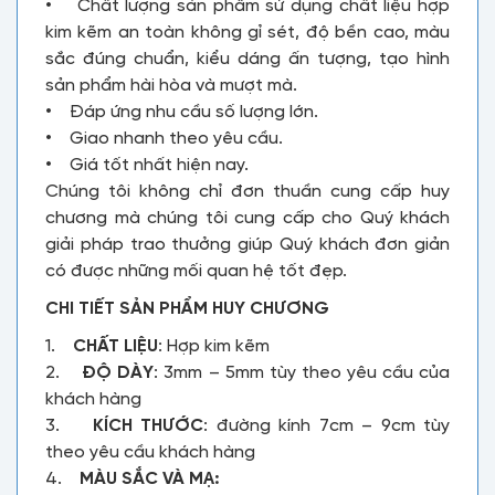
• Chất lượng sản phẩm sử dụng chất liệu hợp
kim kẽm an toàn không gỉ sét, độ bền cao, màu
sắc đúng chuẩn, kiểu dáng ấn tượng, tạo hình
sản phẩm hài hòa và mượt mà.
• Đáp ứng nhu cầu số lượng lớn.
• Giao nhanh theo yêu cầu.
• Giá tốt nhất hiện nay.
Chúng tôi không chỉ đơn thuần cung cấp huy
chương mà chúng tôi cung cấp cho Quý khách
giải pháp trao thưởng giúp Quý khách đơn giản
có được những mối quan hệ tốt đẹp.
CHI TIẾT SẢN PHẨM HUY CHƯƠNG
1.
CHẤT LIỆU
: Hợp kim kẽm
2.
ĐỘ DÀY
: 3mm – 5mm tùy theo yêu cầu của
khách hàng
3.
KÍCH THƯỚC
: đường kính 7cm – 9cm tùy
theo yêu cầu khách hàng
4.
MÀU SẮC VÀ MẠ: