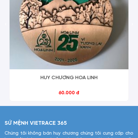
‹
›
HUY CHƯƠNG HOA LINH
60.000 đ
SỨ MỆNH VIETRACE 365
Chúng tôi không bán huy chương chúng tôi cung cấp cho