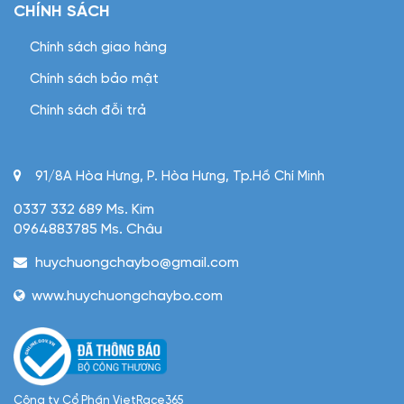
CHÍNH SÁCH
Chính sách giao hàng
Chính sách bảo mật
Chính sách đỗi trả
91/8A Hòa Hưng, P. Hòa Hưng, Tp.Hồ Chí Minh
0337 332 689 Ms. Kim
0964883785 Ms. Châu
huychuongchaybo@gmail.com
www.huychuongchaybo.com
Công ty Cổ Phần VietRace365