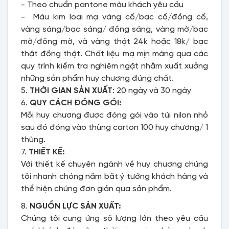
- Theo chuẩn pantone màu khách yêu cầu
- Màu kim loại mạ vàng cổ/bạc cổ/đồng cổ,
vàng sáng/bạc sáng/ đồng sáng, vàng mờ/bạc
mờ/đồng mờ, và vàng thật 24k hoặc 18k/ bạc
thật đồng thật. Chất liệu mạ mịn màng qua các
quy trình kiểm tra nghiêm ngặt nhằm xuất xưởng
những sản phẩm huy chương đúng chất.
5.
THỜI GIAN SẢN XUẤT
: 20 ngày và 30 ngày
6.
QUY CÁCH ĐÓNG GÓI:
Mỗi huy chương được đóng gói vào túi nilon nhỏ
sau đó đóng vào thùng carton 100 huy chương/ 1
thùng.
7.
THIẾT KẾ:
Với thiết kế chuyên ngành về huy chương chúng
tôi nhanh chóng nắm bắt ý tưởng khách hàng và
thể hiện chúng đơn giản qua sản phẩm.
8.
NGUỒN LỰC SẢN XUẤT:
Chúng tôi cung ứng số lượng lớn theo yêu cầu