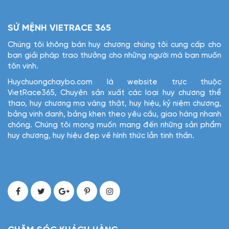
SỨ MỆNH VIETRACE 365
Chúng tôi không bán huy chương chúng tôi cung cấp cho
bạn giải pháp trao thưởng cho những người mà bạn muốn
tôn vinh.
Huychuongchaybo.com là website trực thuộc
VietRace365, Chuyên sản xuất các loại huy chương thể
thao, huy chương mạ vàng thật, huy hiệu, kỷ niệm chương,
bảng vinh danh, bảng khen theo yêu cầu, giao hàng nhanh
chóng. Chúng tôi mong muốn mang đến những sản phẩm
huy chương, huy hiệu đẹp về hình thức lẫn tinh thần.