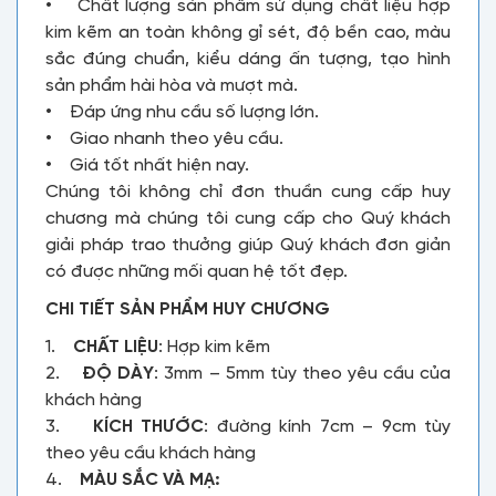
• Chất lượng sản phẩm sử dụng chất liệu hợp
kim kẽm an toàn không gỉ sét, độ bền cao, màu
sắc đúng chuẩn, kiểu dáng ấn tượng, tạo hình
sản phẩm hài hòa và mượt mà.
• Đáp ứng nhu cầu số lượng lớn.
• Giao nhanh theo yêu cầu.
• Giá tốt nhất hiện nay.
Chúng tôi không chỉ đơn thuần cung cấp huy
chương mà chúng tôi cung cấp cho Quý khách
giải pháp trao thưởng giúp Quý khách đơn giản
có được những mối quan hệ tốt đẹp.
CHI TIẾT SẢN PHẨM HUY CHƯƠNG
1.
CHẤT LIỆU
: Hợp kim kẽm
2.
ĐỘ DÀY
: 3mm – 5mm tùy theo yêu cầu của
khách hàng
3.
KÍCH THƯỚC
: đường kính 7cm – 9cm tùy
theo yêu cầu khách hàng
4.
MÀU SẮC VÀ MẠ: