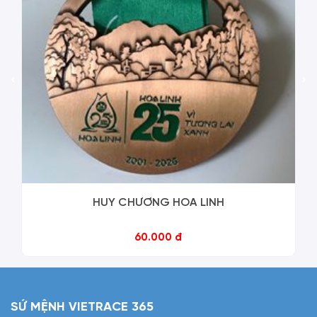
‹
›
HUY CHƯƠNG HOA LINH
60.000 đ
SỨ MỆNH VIETRACE 365