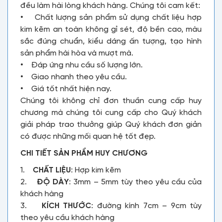
đều làm hài lòng khách hàng. Chúng tôi cam kết:
• Chất lượng sản phẩm sử dụng chất liệu hợp
kim kẽm an toàn không gỉ sét, độ bền cao, màu
sắc đúng chuẩn, kiểu dáng ấn tượng, tạo hình
sản phẩm hài hòa và mượt mà.
• Đáp ứng nhu cầu số lượng lớn.
• Giao nhanh theo yêu cầu.
• Giá tốt nhất hiện nay.
Chúng tôi không chỉ đơn thuần cung cấp huy
chương mà chúng tôi cung cấp cho Quý khách
giải pháp trao thưởng giúp Quý khách đơn giản
có được những mối quan hệ tốt đẹp.
CHI TIẾT SẢN PHẨM HUY CHƯƠNG
1.
CHẤT LIỆU
: Hợp kim kẽm
2.
ĐỘ DÀY
: 3mm – 5mm tùy theo yêu cầu của
khách hàng
3.
KÍCH THƯỚC
: đường kính 7cm – 9cm tùy
theo yêu cầu khách hàng