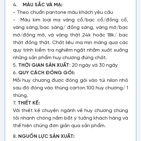
4.
MÀU SẮC VÀ MẠ:
- Theo chuẩn pantone màu khách yêu cầu
- Màu kim loại mạ vàng cổ/bạc cổ/đồng cổ,
vàng sáng/bạc sáng/ đồng sáng, vàng mờ/bạc
mờ/đồng mờ, và vàng thật 24k hoặc 18k/ bạc
thật đồng thật. Chất liệu mạ mịn màng qua các
quy trình kiểm tra nghiêm ngặt nhằm xuất xưởng
những sản phẩm huy chương đúng chất.
5.
THỜI GIAN SẢN XUẤT
: 20 ngày và 30 ngày
6.
QUY CÁCH ĐÓNG GÓI:
Mỗi huy chương được đóng gói vào túi nilon nhỏ
sau đó đóng vào thùng carton 100 huy chương/ 1
thùng.
7.
THIẾT KẾ:
Với thiết kế chuyên ngành về huy chương chúng
tôi nhanh chóng nắm bắt ý tưởng khách hàng và
thể hiện chúng đơn giản qua sản phẩm.
8.
NGUỒN LỰC SẢN XUẤT: