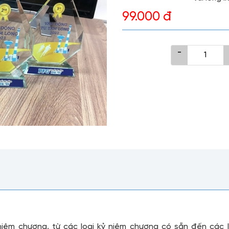
99.000 đ
-
iệm chương, từ các loại kỷ niệm chương có sẵn đến các l