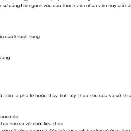
sự cống hiến gánh vác của thành viên nhân viên hay biết ơn
ầu của khách hàng
 dáng
liệu là pha lê hoặc thủy tinh tùy theo nhu cầu và sở thíc
à cao cấp
 đẹp hơn so với chất liệu khác
n vào sẽ sáng bóng và đặc biệt lung linh hơn khi có ánh sáng