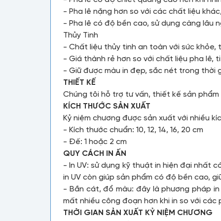
- Pha lê nặng hơn so với các chất liệu khá
- Pha lê có độ bền cao, sử dụng càng lâu 
Thủy Tinh
- Chất liệu thủy tinh an toàn với sức khỏe, 
- Giá thành rẻ hơn so với chất liệu pha lê, t
- Giữ được màu in đẹp, sắc nét trong thời g
THIẾT KẾ
Chúng tôi hỗ trợ tư vấn, thiết kế sản phẩ
KÍCH THƯỚC SẢN XUẤT
Kỷ niệm chương được sản xuất với nhiều kí
- Kích thước chuẩn: 10, 12, 14, 16, 20 cm
- Đế: 1 hoặc 2 cm
QUY CÁCH IN ẤN
- In UV: sử dụng kỹ thuật in hiện đại nhất
in UV còn giúp sản phẩm có độ bền cao, gi
- Bắn cát, đổ màu: đây là phương pháp in
mất nhiều công đoạn hơn khi in so với các 
THỜI GIAN SẢN XUẤT KỶ NIỆM CHƯƠNG