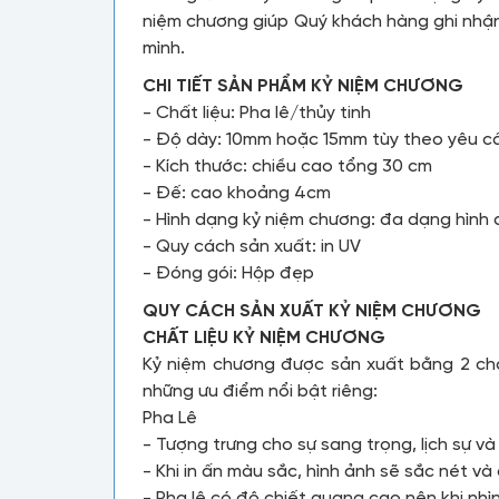
niệm chương giúp Quý khách hàng ghi nhận 
mình.
CHI TIẾT SẢN PHẨM KỶ NIỆM CHƯƠNG
- Chất liệu: Pha lê/thủy tinh
- Độ dày: 10mm hoặc 15mm tùy theo yêu c
- Kích thước: chiều cao tổng 30 cm
- Đế: cao khoảng 4cm
- Hình dạng kỷ niệm chương: đa dạng hình
- Quy cách sản xuất: in UV
- Đóng gói: Hộp đẹp
QUY CÁCH SẢN XUẤT KỶ NIỆM CHƯƠNG
CHẤT LIỆU KỶ NIỆM CHƯƠNG
Kỷ niệm chương được sản xuất bằng 2 chất 
những ưu điểm nổi bật riêng:
Pha Lê
- Tượng trưng cho sự sang trọng, lịch sự v
- Khi in ấn màu sắc, hình ảnh sẽ sắc nét và
- Pha lê có độ chiết quang cao nên khi nhì