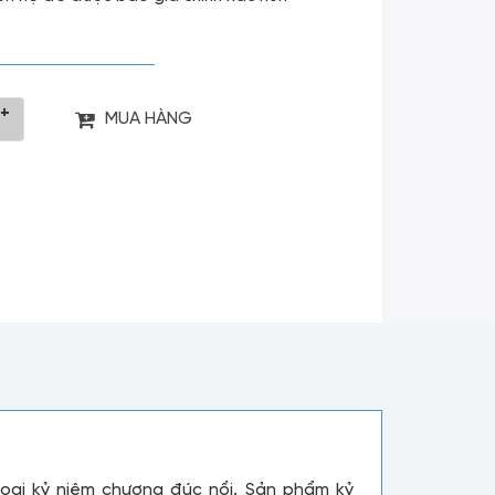
+
MUA HÀNG
oại kỷ niệm chương đúc nổi. Sản phẩm kỷ