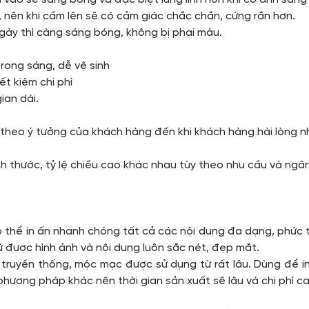
c, nên khi cầm lên sẽ có cảm giác chắc chắn, cứng rắn hơn.
ngày thì càng sáng bóng, không bị phai màu.
trong sáng, dễ vệ sinh
iết kiệm chi phí
ian dài.
m theo ý tưởng của khách hàng đến khi khách hàng hài lòng n
ch thước, tỷ lệ chiều cao khác nhau tùy theo nhu cầu và ng
 có thể in ấn nhanh chóng tất cả các nội dung đa dạng, phứ
ữ được hình ảnh và nội dung luôn sắc nét, đẹp mắt.
 truyền thống, mộc mạc được sử dụng từ rất lâu. Dùng để i
phương pháp khác nên thời gian sản xuất sẽ lâu và chi phí c