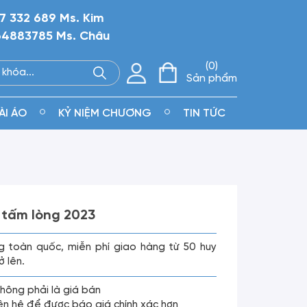
7 332 689 Ms. Kim
4883785 Ms. Châu
0
Sản phẩm
ÀI ÁO
KỶ NIỆM CHƯƠNG
TIN TỨC
 tấm lòng 2023
g toàn quốc, miễn phí giao hàng từ 50 huy
ở lên.
không phải là giá bán
liên hệ để được báo giá chính xác hơn