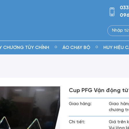
033
096
Y CHƯƠNG TÙY CHỈNH
ÁO CHẠY BỘ
HUY HIỆU C
Cup PFG Vận động từ
Giao hàng:
Giao hàn
chương tr
Chi tiết:
Giá trên 
Vui lòng 