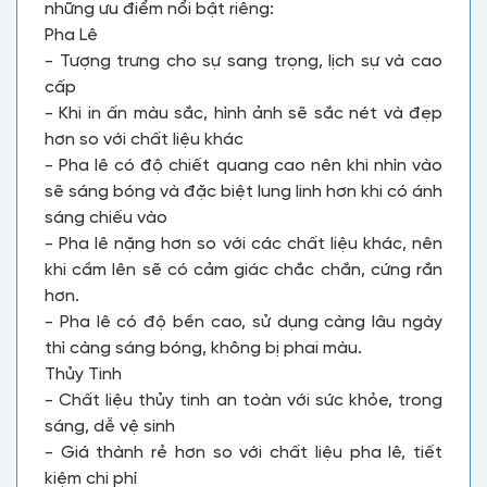
những ưu điểm nổi bật riêng:
Pha Lê
- Tượng trưng cho sự sang trọng, lịch sự và cao
cấp
- Khi in ấn màu sắc, hình ảnh sẽ sắc nét và đẹp
hơn so với chất liệu khác
- Pha lê có độ chiết quang cao nên khi nhìn vào
sẽ sáng bóng và đặc biệt lung linh hơn khi có ánh
sáng chiếu vào
- Pha lê nặng hơn so với các chất liệu khác, nên
khi cầm lên sẽ có cảm giác chắc chắn, cứng rắn
hơn.
- Pha lê có độ bền cao, sử dụng càng lâu ngày
thì càng sáng bóng, không bị phai màu.
Thủy Tinh
- Chất liệu thủy tinh an toàn với sức khỏe, trong
sáng, dễ vệ sinh
- Giá thành rẻ hơn so với chất liệu pha lê, tiết
kiệm chi phí