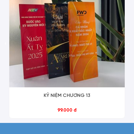
‹
›
KỶ NIỆM CHƯƠNG 13
99.000 đ