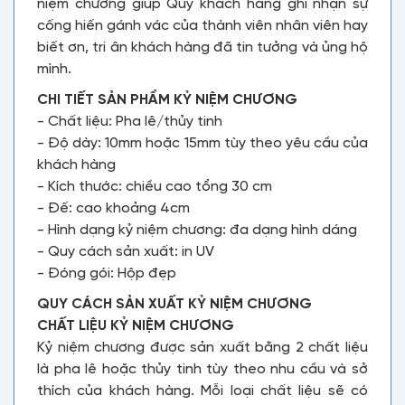
niệm chương giúp Quý khách hàng ghi nhận sự
cống hiến gánh vác của thành viên nhân viên hay
biết ơn, tri ân khách hàng đã tin tưởng và ủng hộ
mình.
CHI TIẾT SẢN PHẨM KỶ NIỆM CHƯƠNG
- Chất liệu: Pha lê/thủy tinh
- Độ dày: 10mm hoặc 15mm tùy theo yêu cầu của
khách hàng
- Kích thước: chiều cao tổng 30 cm
- Đế: cao khoảng 4cm
- Hình dạng kỷ niệm chương: đa dạng hình dáng
- Quy cách sản xuất: in UV
- Đóng gói: Hộp đẹp
QUY CÁCH SẢN XUẤT KỶ NIỆM CHƯƠNG
CHẤT LIỆU KỶ NIỆM CHƯƠNG
Kỷ niệm chương được sản xuất bằng 2 chất liệu
là pha lê hoặc thủy tinh tùy theo nhu cầu và sở
thích của khách hàng. Mỗi loại chất liệu sẽ có