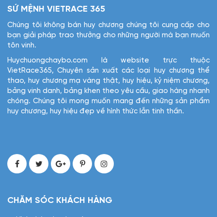
SỨ MỆNH VIETRACE 365
Chúng tôi không bán huy chương chúng tôi cung cấp cho
bạn giải pháp trao thưởng cho những người mà bạn muốn
tôn vinh.
Huychuongchaybo.com là website trực thuộc
VietRace365, Chuyên sản xuất các loại huy chương thể
thao, huy chương mạ vàng thật, huy hiệu, kỷ niệm chương,
bảng vinh danh, bảng khen theo yêu cầu, giao hàng nhanh
chóng. Chúng tôi mong muốn mang đến những sản phẩm
huy chương, huy hiệu đẹp về hình thức lẫn tinh thần.
CHĂM SÓC KHÁCH HÀNG